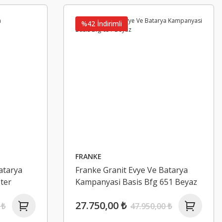
%42 İndirimli
Yeni
HAFELE
Hafele Kapı Kolu Seti Yana Oda (Cb) M
2.863,24 ₺
4.273,49 ₺
FRANKE
atarya
Franke Granit Evye Ve Batarya
ter
Kampanyasi Basis Bfg 651 Beyaz
%33 İndirimli
27.750,00 ₺
 ₺
47.950,00 ₺
ATLANTE