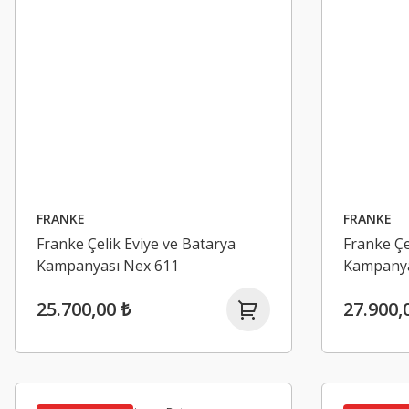
ATLANTE
Granito Plus Eviye Bataryası Oynar Başlı Siyah
3.000,00 ₺
FRANKE
FRANKE
Yeni
%33 İndirimli
Franke Çelik Eviye ve Batarya
Franke Çe
Kampanyası Nex 611
Kampanya
25.700,00 ₺
27.900,