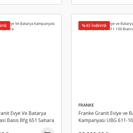
HAFELE
imli
%43 İndirimli
Hafele Runa Plus Gazlı Piston Frenli 100N Antrasit
95,93 ₺
143,17 ₺
FRANKE
anit Evye Ve Batarya
Franke Granit Eviye ve B
si Basis Bfg 651 Sahara
Kampanyası UBG 611-10