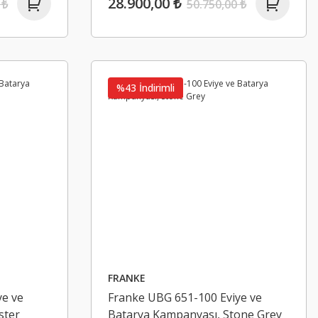
28.900,00 ₺
 ₺
50.750,00 ₺
%33 İndirimli
%43 İndirimli
FRANKE
HAFELE
ye ve
Franke UBG 651-100 Eviye ve
Hafele Kapı Kolu Seti Yana Banyo (Wc)
ster
Batarya Kampanyası, Stone Grey