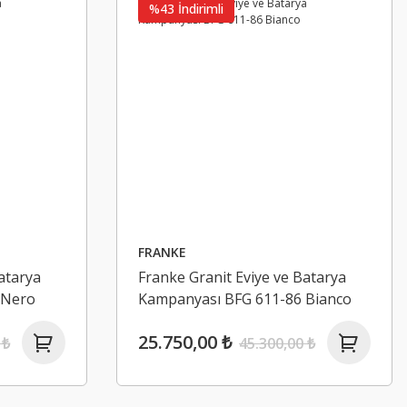
%43 İndirimli
HAFELE
Hafele PROFIT II-Kol Seti Banyo Tipi (W
1.164,79 ₺
1.738,49 ₺
FRANKE
%33 İndirimli
atarya
Franke Granit Eviye ve Batarya
 Nero
Kampanyası BFG 611-86 Bianco
25.750,00 ₺
 ₺
45.300,00 ₺
ik 304 100mm Sağ