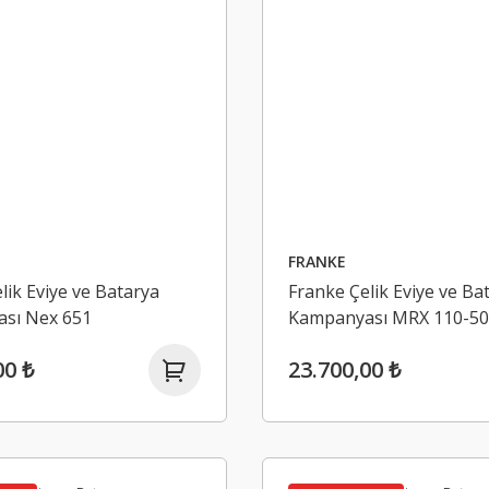
ATLANTE
Abdest Lavabosu Musluklar Dahildir
Granito Pl
40.000,00 ₺
3.000,00
FRANKE
Yeni
lik Eviye ve Batarya
Franke Çelik Eviye ve Ba
sı Nex 651
Kampanyası MRX 110-50
00 ₺
23.700,00 ₺