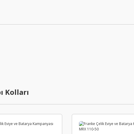
Yeni
Yeni
ı Kolları
EVAN