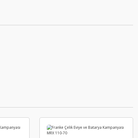
EVAN
Evan Pivot Kapı Menteşesi Frenli 100 K