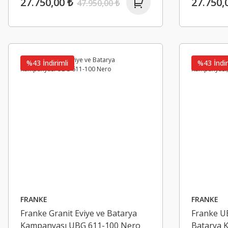
27.750,00 ₺
27.750,
47.950,00 ₺
ATLANTE
Granito Arıtmalı Eviye Bataryası Gri
ATLANTE
%43 İndirimli
%43 İndir
Granito 
5.000,00 ₺
3.000,0
FRANKE
FRANKE
Franke Granit Eviye ve Batarya
Franke U
Kampanyası UBG 611-100 Nero
Batarya 