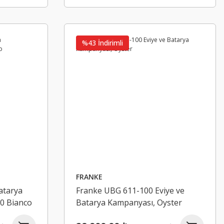
Granito Arıtmalı Eviye Bataryası Krem
5.000,00 ₺
%43 İndirimli
HAFELE
Hafele Kapı Kolu Seti Yana Oda (Cb) M
FRANKE
atarya
Franke UBG 611-100 Eviye ve
3.044,13 ₺
4.543,48 ₺
0 Bianco
Batarya Kampanyası, Oyster