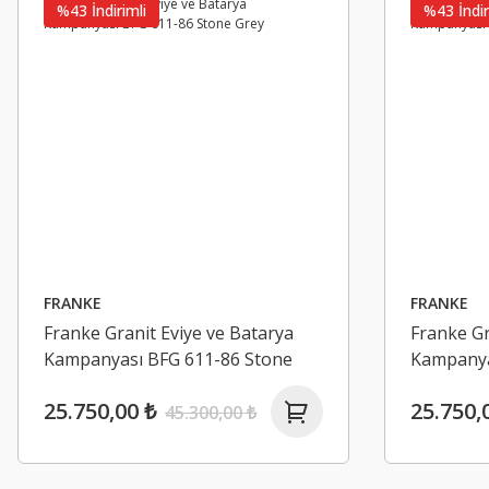
%43 İndirimli
%43 İndir
HAFELE
Hafele Kayar Kapı Sistemi Hidden 1150mm
10.441,90 ₺
15.584,92 ₺
FRANKE
FRANKE
Franke Granit Eviye ve Batarya
Franke Gr
Kampanyası BFG 611-86 Stone
Kampanya
Grey
25.750,00 ₺
25.750,
45.300,00 ₺
H
H