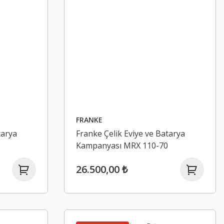
us Eviye Bataryası Kuğu Siyah
6.757,59 ₺
7.950,11 ₺
 ₺
%33 İndirimli
FRANKE
%33 İndirimli
tarya
Franke Çelik Eviye ve Batarya
Kampanyası MRX 110-70
26.500,00 ₺