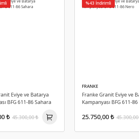
imli
%43 İndirimli
FRANKE
anit Eviye ve Batarya
Franke Granit Eviye ve B
sı BFG 611-86 Sahara
Kampanyası BFG 611-86
00 ₺
25.750,00 ₺
45.300,00 ₺
45.300,00
AFELE
afele Yaprak Menteşe Çıkabilen Parlak Altın Paslanmaz Çel