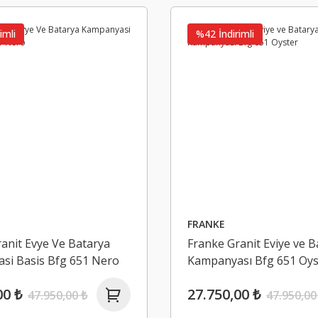
21,03 ₺
1.225,42 ₺
imli
%42 İndirimli
Yeni
%33 İndirimli
FRANKE
anit Evye Ve Batarya
Franke Granit Eviye ve B
si Basis Bfg 651 Nero
Kampanyası Bfg 651 Oys
00 ₺
27.750,00 ₺
47.950,00 ₺
47.950,00