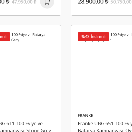
00 ₺
28.900,00 ₺
47.950,00 ₺
50.750,00
imli
%43 İndirimli
Plus Eviye Bataryası Kuğu Krem
0 ₺
FRANKE
BG 611-100 Eviye ve
Franke UBG 651-100 Evi
Kampanyası, Stone Grey
Batarya Kampanyası, Oy