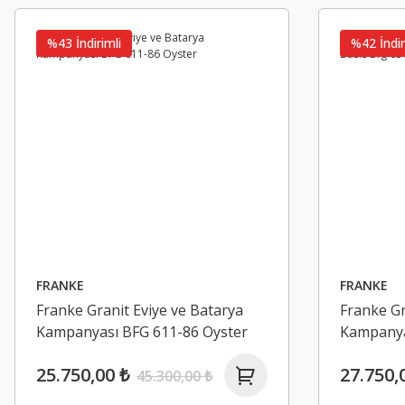
8
%43 İndirimli
%42 İndir
Yeni
%33 İndirimli
FRANKE
FRANKE
Franke Granit Eviye ve Batarya
Franke Gr
Kampanyası BFG 611-86 Oyster
Kampanya
25.750,00 ₺
27.750,
45.300,00 ₺