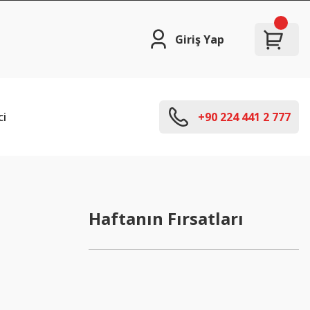
Giriş Yap
ci
+90 224 441 2 777
Haftanın Fırsatları
%15 İndirimli