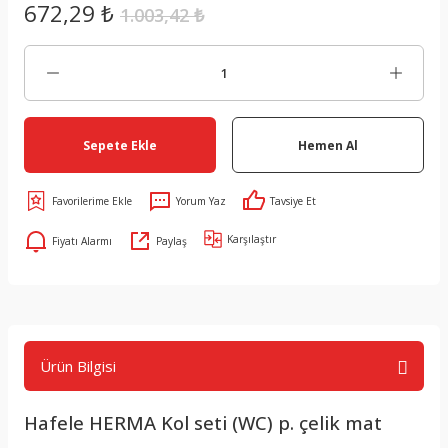
672,29 ₺
1.003,42 ₺
Sepete Ekle
Hemen Al
Yorum Yaz
Tavsiye Et
Karşılaştır
Fiyatı Alarmı
Paylaş
Ürün Bilgisi
Hafele HERMA Kol seti (WC) p. çelik mat