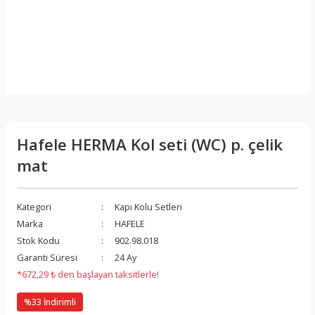
Hafele HERMA Kol seti (WC) p. çelik
mat
Kategori
Kapı Kolu Setleri
Marka
HAFELE
Stok Kodu
902.98.018
Garanti Süresi
24 Ay
*672,29 ₺ den başlayan taksitlerle!
%33 İndirimli