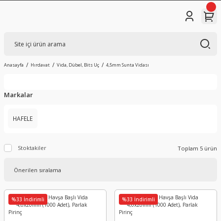
Anasayfa
Hırdavat
Vida, Dübel, Bits Uç
4,5mm Sunta Vidası
Markalar
HAFELE
Stoktakiler
Toplam 5 ürün
%33 İndirimli
%33 İndirimli