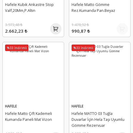
Hafele Kubık Ankastre Stop
Hafele Matto Gömme
Valf,20Mm,P.Altın
Rez.Kumanda Pan.Beyaz
3.973,48 ₺
1.478,92 ₺
2.662,23 ₺
990,87 ₺
%33 İndirimli
%33 İndirimli
HAFELE
HAFELE
Hafele Matto Çift Kademeli
Hafele MATTO 03 Tuğla
Kumanda Paneli Mat Vizon
Duvarlar İçin Hela Taşı Uyumlu
Gömme Rezervuar