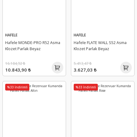
HAFELE
HAFELE
Hafele MONDE-PRO R52 Asma
Hafele FLATE WALL S52 Asma
Klozet Parlak Beyaz
Klozet Parlak Beyaz
16.184,92 ₺
5.413,47 ₺
10.843,90 ₺
3.627,03 ₺
%33 İndirimli
%33 İndirimli