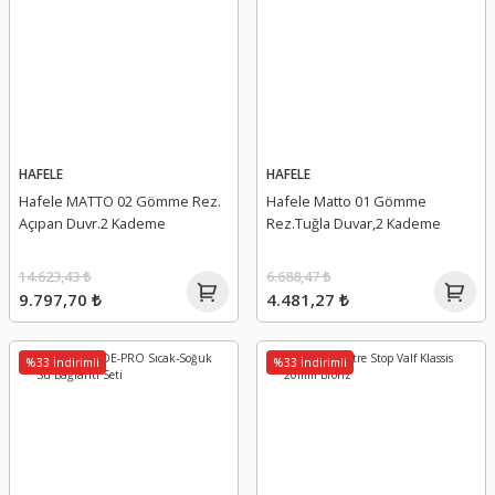
HAFELE
HAFELE
Hafele MATTO 02 Gömme Rez.
Hafele Matto 01 Gömme
Açıpan Duvr.2 Kademe
Rez.Tuğla Duvar,2 Kademe
14.623,43 ₺
6.688,47 ₺
9.797,70 ₺
4.481,27 ₺
%33 İndirimli
%33 İndirimli