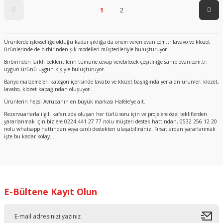
1
2
Ürünlerde işlevselliğe olduğu kadar şıklığa da önem veren evan.com.tr lavavo ve klozet
ürünlerinde de birbirinden şık modelleri müşterileriyle buluşturuyor.
Birbirinden farklı beklentilerin tümüne cevap verebilecek çeşitliliğe sahip evan.com.tr;
uygun ürünü uygun kişiyle buluşturuyor.
Banyo malzemeleri kategori içerisinde lavabo ve klozet başlığında yer alan ürünler; klozet,
lavabo, klozet kapağından oluşuyor.
Ürünlerin hepsi Avrupanın en büyük markası Hafele'ye ait.
Rezervuarlarla ilgili kafanızda oluşan her türlü soru için ve projelere özel tekliflerden
yararlanmak için bizlere 0224 441 27 77 nolu müşteri destek hattından, 0532 256 12 20
nolu whatsapp hattından veya canlı destekten ulaşabilirsiniz. Fırsatlardan yararlanmak
işte bu kadar kolay...
E-Bültene Kayıt Olun