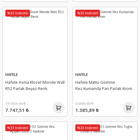
%33 İndirimli
%33 İndirimli
HAFELE
HAFELE
Hafele Asma Klozet Monde Wall
Hafele Matto Gömme
R52 Parlak Beyaz Renk
Rez.Kumanda Pan.Parlak Krom
11.563,44 ₺
2.068,49 ₺
7.747,51 ₺
1.385,89 ₺
%33 İndirimli
%33 İndirimli