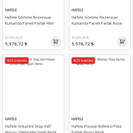
HAFELE
HAFELE
Hafele Gömme Rezervuar
Hafele Gömme Rezervuar
Kumanda Paneli Parlak Altın
Kumanda Paneli Parlak Rose
8.323,46 ₺
8.323,46 ₺
5.576,72 ₺
5.576,72 ₺
%33 İndirimli
%33 İndirimli
HAFELE
HAFELE
Hafele Ankastre Stop Valf
Hafele Pisuvar Bölmesi Pota
Klassis 20mm Mat Siyah Renk
Parlak Beyaz Renk