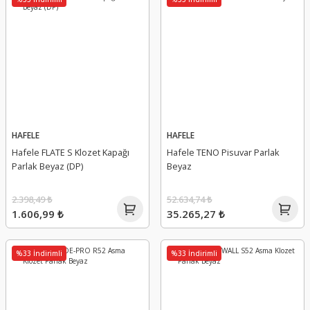
HAFELE
HAFELE
Hafele FLATE S Klozet Kapağı
Hafele TENO Pisuvar Parlak
Parlak Beyaz (DP)
Beyaz
2.398,49 ₺
52.634,74 ₺
1.606,99 ₺
35.265,27 ₺
%33 İndirimli
%33 İndirimli