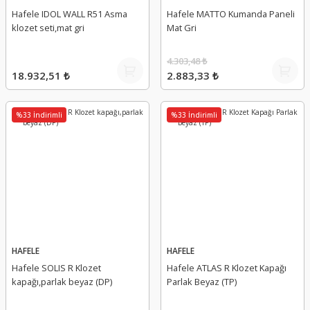
Hafele IDOL WALL R51 Asma
Hafele MATTO Kumanda Paneli
klozet seti,mat gri
Mat Gri
4.303,48 ₺
18.932,51 ₺
2.883,33 ₺
%33 İndirimli
%33 İndirimli
HAFELE
HAFELE
Hafele SOLIS R Klozet
Hafele ATLAS R Klozet Kapağı
kapağı,parlak beyaz (DP)
Parlak Beyaz (TP)