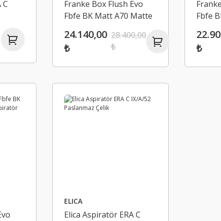
A C
Franke Box Flush Evo
Franke
Fbfe BK Matt A70 Matte
Fbfe B
White Aspiratör
White 
24.140,00
22.90
28.400,00
₺
₺
₺
ELICA
Evo
Elica Aspiratör ERA C