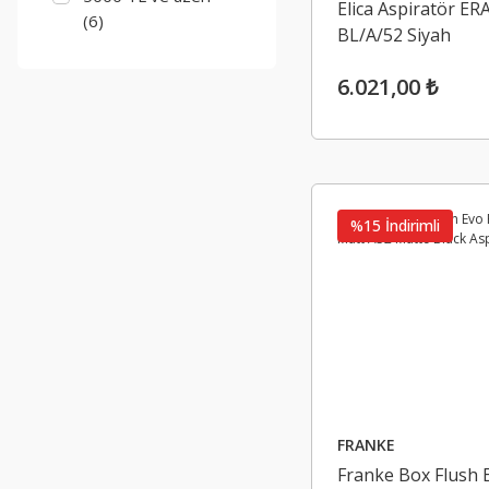
Elica Aspiratör ER
(6)
BL/A/52 Siyah
6.021,00 ₺
%15 İndirimli
FRANKE
Franke Box Flush 