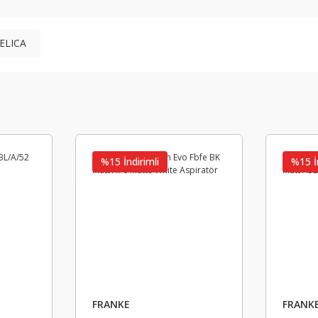
ELICA
%15 İndirimli
%15 İ
FRANKE
FRANK