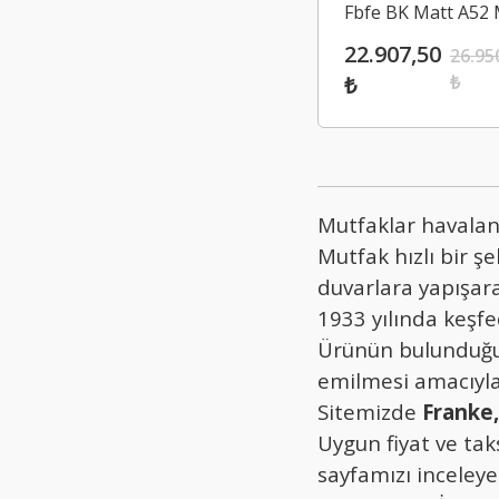
Fbfe BK Matt A52 
Black Aspiratör
22.907,50
26.95
₺
₺
Mutfaklar havalan
Mutfak hızlı bir ş
duvarlara yapışara
1933 yılında keşfe
Ürünün bulunduğu o
emilmesi amacıyla 
Sitemizde
Franke,
Uygun fiyat ve tak
sayfamızı inceleyeb