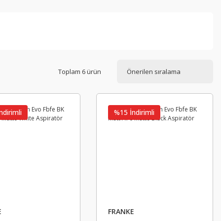
Toplam 6 ürün
ndirimli
%15 İndirimli
E
FRANKE