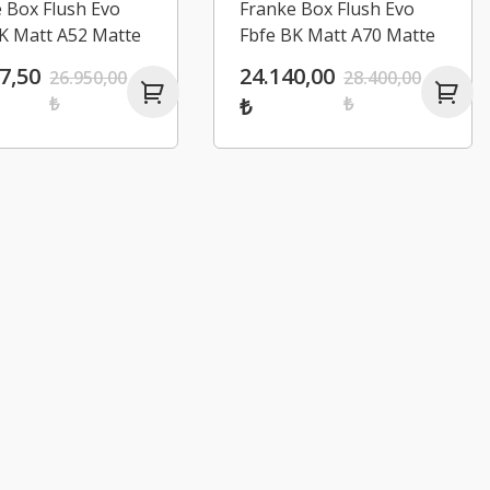
 Box Flush Evo
Franke Box Flush Evo
K Matt A52 Matte
Fbfe BK Matt A70 Matte
Aspiratör
Black Aspiratör
7,50
24.140,00
26.950,00
28.400,00
₺
₺
₺