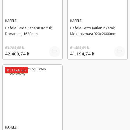
HAFELE
HAFELE
Hafele Sede Katlanır Koltuk
Hafele Letto Katlanır Yatak
Donanımı, 1620mm
Mekanizması 920x2000mm
63.284,68 ₺
61.484,69 ₺
42.400,74 ₺
41.194,74 ₺
%33 İndirimli
HAFELE