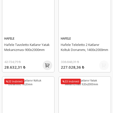
HAFELE
HAFELE
Hafele Tavoletto Katlanır Yatak
Hafele Teleletto 2 Katlanır
Mekanizması 900x2000mm
Koltuk Donanımı, 1400x2000mm
42.734,79 ₺
338.848,31 ₺
28.632,31 ₺
227.028,36 ₺
%33 İndirimli
%33 İndirimli