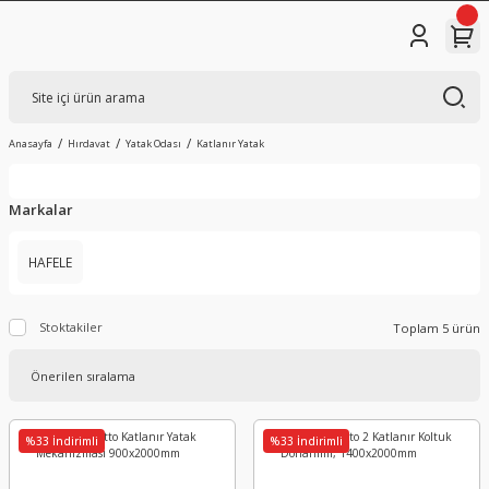
Anasayfa
Hırdavat
Yatak Odası
Katlanır Yatak
Markalar
HAFELE
Stoktakiler
Toplam 5 ürün
%33 İndirimli
%33 İndirimli