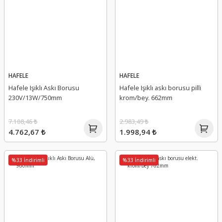
HAFELE
HAFELE
Hafele Işıklı Askı Borusu
Hafele Işıklı askı borusu pilli
230V/13W/750mm
krom/bey. 662mm
7.108,46 ₺
2.983,49 ₺
4.762,67 ₺
1.998,94 ₺
%33 İndirimli
%33 İndirimli