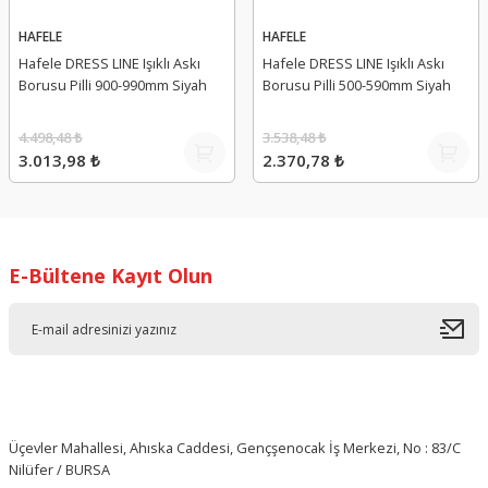
HAFELE
HAFELE
Hafele DRESS LINE Işıklı Askı
Hafele DRESS LINE Işıklı Askı
Borusu Pilli 900-990mm Siyah
Borusu Pilli 500-590mm Siyah
4.498,48 ₺
3.538,48 ₺
3.013,98 ₺
2.370,78 ₺
E-Bültene Kayıt Olun
Üçevler Mahallesi, Ahıska Caddesi, Gençşenocak İş Merkezi, No : 83/C
Nilüfer / BURSA