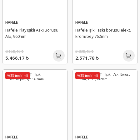
HAFELE
HAFELE
Hafele Play Işıklı Askı Borusu
Hafele Işıklı askı borusu elekt.
Alü, 960mm
krom/bey 762mm
8.158,46 ₺
3.838,48 ₺
5.466,17 ₺
2.571,78 ₺
%33 İndirimli
%33 İndirimli
HAFELE
HAFELE