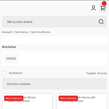
Anasayfa
Aydınlatma
Işıklı Askı Boruları
Markalar
HAFELE
Stoktakiler
Toplam 16 ürün
%33 İndirimli
%33 İndirimli