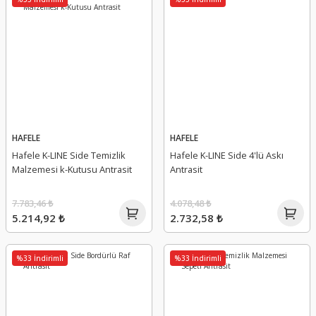
HAFELE
HAFELE
Hafele K-LINE Side Temizlik
Hafele K-LINE Side 4'lü Askı
Malzemesi k-Kutusu Antrasit
Antrasit
7.783,46 ₺
4.078,48 ₺
5.214,92 ₺
2.732,58 ₺
%33 İndirimli
%33 İndirimli