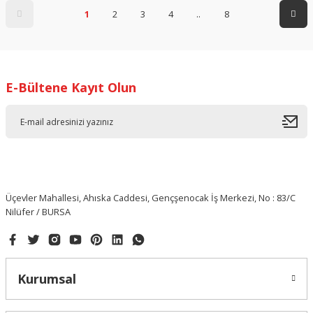
1
2
3
4
..
8
E-Bültene Kayıt Olun
Üçevler Mahallesi, Ahıska Caddesi, Gençşenocak İş Merkezi, No : 83/C
Nilüfer / BURSA
Kurumsal