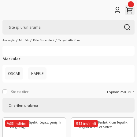
Anasayfa
Mutfak
Kiler Sistemleri
Tezgah Altı Kiler
Markalar
OSCAR
HAFELE
Stoktakiler
Toplam 250 ürün
%33 İndirimli
%33 İndirimli