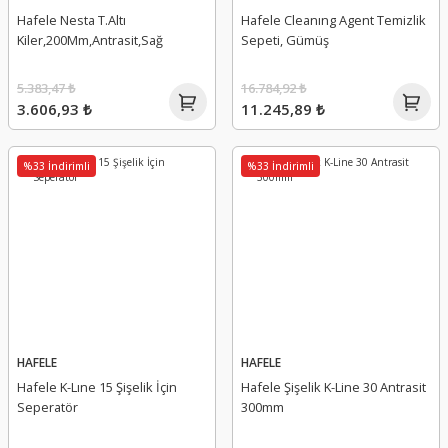
Hafele Nesta T.Altı
Hafele Cleanıng Agent Temizlik
Kiler,200Mm,Antrasit,Sağ
Sepeti, Gümüş
5.383,47 ₺
16.784,92 ₺
3.606,93 ₺
11.245,89 ₺
%33 İndirimli
%33 İndirimli
HAFELE
HAFELE
Hafele K-Lıne 15 Şişelik İçin
Hafele Şişelik K-Line 30 Antrasit
Seperatör
300mm