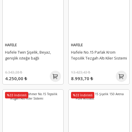
HAFELE
HAFELE
Hafele Twin Şişelik, Beyaz,
Hafele No.15 Parlak Krom
genişlik isteğe bağlı
Tepsilik Tezgah Altı Kiler Sistemi
6.343,28 ₺
13.423,43 ₺
4.250,00 ₺
8.993,70 ₺
%33 İndirimli
%33 İndirimli