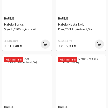
HAFELE
HAFELE
Hafele Bonus
Hafele Nesta T.Altı
Şişelik,150Mm,Antrasit
Kiler,200Mm,Antrasit,Sol
3.448,48 ₺
5.383,47 ₺
2.310,48 ₺
3.606,93 ₺
%33 İndirimli
%33 İndirimli
HAFELE
HAFELE