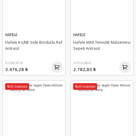
HAFELE
HAFELE
Hafele K-LINE Side Bordürlü Raf
Hafele MAX Temizlik Malzemesi
Antrasit
Sepeti Antrasit
5.188,47 ₺
4.153,48 ₺
3.476,28 ₺
2.782,83 ₺
%33 İndirimli
%33 İndirimli