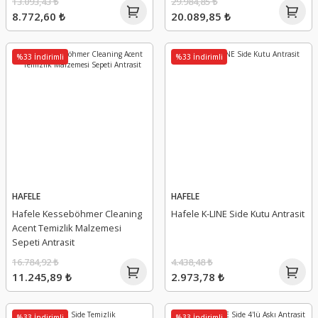
13.093,43 ₺
29.984,85 ₺
8.772,60 ₺
20.089,85 ₺
%33 İndirimli
%33 İndirimli
HAFELE
HAFELE
Hafele Kesseböhmer Cleaning
Hafele K-LINE Side Kutu Antrasit
Acent Temizlik Malzemesi
Sepeti Antrasit
16.784,92 ₺
4.438,48 ₺
11.245,89 ₺
2.973,78 ₺
%33 İndirimli
%33 İndirimli