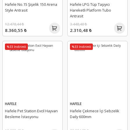
Hafele No.15 Şişelik 150 Arena
Hafele LPG Tüp Taşıyıcı
Style Antrasit
Hareketli Platform Tubo
Antrasit
12.478,44 ₺
3.448,48 ₺
8.360,55 ₺
2.310,48 ₺
%33 İndirimli
%33 İndirimli
HAFELE
HAFELE
Hafele Pet Station Evcil Hayvan
Hafele Çekmece İçi Sebzelik
Besleme İstasyonu
Daily 600mm