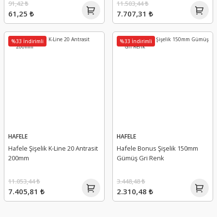
91,42 ₺
11.503,44 ₺
61,25 ₺
7.707,31 ₺
%33 İndirimli
%33 İndirimli
HAFELE
HAFELE
Hafele Şişelik K-Line 20 Antrasit
Hafele Bonus Şişelik 150mm
200mm
Gümüş Gri Renk
11.053,44 ₺
3.448,48 ₺
7.405,81 ₺
2.310,48 ₺