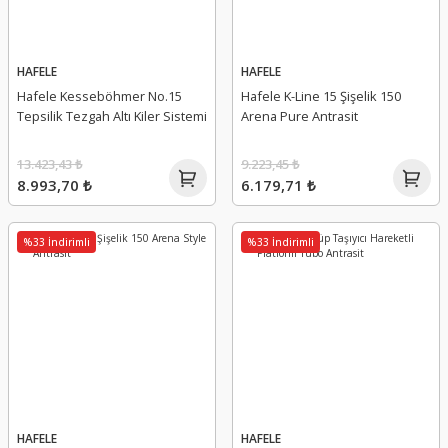
HAFELE
HAFELE
Hafele Kesseböhmer No.15
Hafele K-Line 15 Şişelik 150
Tepsilik Tezgah Altı Kiler Sistemi
Arena Pure Antrasit
13.423,43 ₺
9.223,45 ₺
8.993,70 ₺
6.179,71 ₺
%33 İndirimli
%33 İndirimli
HAFELE
HAFELE