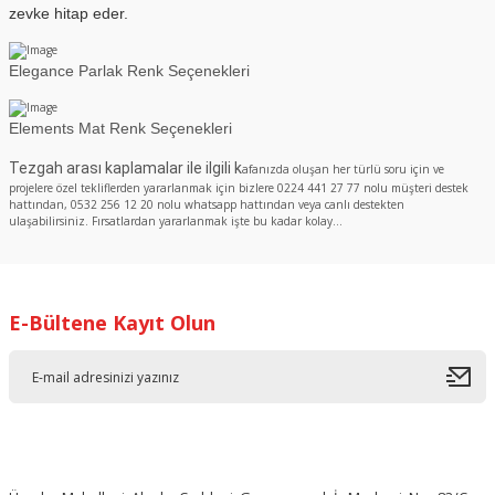
zevke hitap eder.
Elegance Parlak Renk Seçenekleri
Elements Mat Renk Seçenekleri
Tezgah arası kaplamalar ile ilgili k
afanızda oluşan her türlü soru için ve
projelere özel tekliflerden yararlanmak için bizlere 0224 441 27 77 nolu müşteri destek
hattından, 0532 256 12 20 nolu whatsapp hattından veya canlı destekten
ulaşabilirsiniz. Fırsatlardan yararlanmak işte bu kadar kolay...
E-Bültene Kayıt Olun