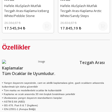
Hafele AluSplash Mutfak
Hafele AluSplash Mutfak
Tezgah Arası Kaplama Iceberg
Tezgah Arası Kaplama Arctic
White/Pebble Stone
White/Sandy Steps
26.384,87 ₺
26.834,87 ₺
17.545,94 ₺
17.845,19 ₺
Özellikler
Tezgah Arası
Kaplamalar
Tüm Ocaklar ile Uyumludur.
• Yangın dayanımı sayesinde, cam ve akrilik kaplamalara göre, gazlı ocakların arkasında
kullanılmak için daha güvenlidir
• Tüm marka ve modellerdeki ocaklar ile kullanılabilir
• Kaplama ve ocak arasında 30 mm boşluk bırakılması yeterlidir
• Uluslararası yangın dayanım standartlarını karşılar:
+ ASTM E-84 (ABD)
+ BS 476. Part 6 & 7 (İngiltere)
+ EN-13501-1 (Avrupa Birliği)