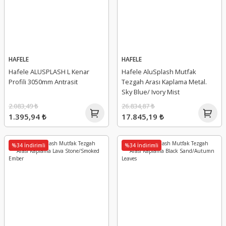
HAFELE
HAFELE
Hafele ALUSPLASH L Kenar
Hafele AluSplash Mutfak
Profili 3050mm Antrasit
Tezgah Arası Kaplama Metal.
Sky Blue/ Ivory Mist
2.083,49 ₺
26.834,87 ₺
1.395,94 ₺
17.845,19 ₺
%34 İndirimli
%34 İndirimli