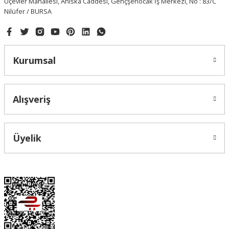
Üçevler Mahallesi, Ahıska Caddesi, Gençşenocak İş Merkezi, No : 83/C
Nilüfer / BURSA
Kurumsal
Alışveriş
Üyelik