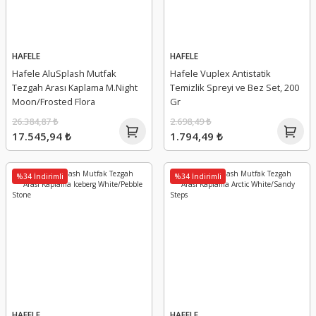
HAFELE
HAFELE
Hafele AluSplash Mutfak
Hafele Vuplex Antistatik
Tezgah Arası Kaplama M.Night
Temizlik Spreyi ve Bez Set, 200
Moon/Frosted Flora
Gr
26.384,87 ₺
2.698,49 ₺
17.545,94 ₺
1.794,49 ₺
%34 İndirimli
%34 İndirimli
HAFELE
HAFELE