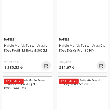
HAFELE
HAFELE
Hafele Mutfak Tezgah Arası L
Hafele Mutfak Tezgah Arası Dış
Köşe Profili, M.Eloksal, 3050Mm
Köşe Dönüş Profili 610Mm
2.083,49 ₺
769,42 ₺
1.385,52 ₺
511,67 ₺
%34 İndirimli
%34 İndirimli