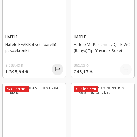
HAFELE
HAFELE
Hafele PEAK Kol seti (barelli)
Hafele M , Paslanmaz Çelik WC
pas.çel.renkli
(Banyo) Tipi Yuvarlak Rozet
2.083,49 ₺
365,93 ₺
1.395,94 ₺
245,17 ₺
%33 İndirimli
%33 İndirimli