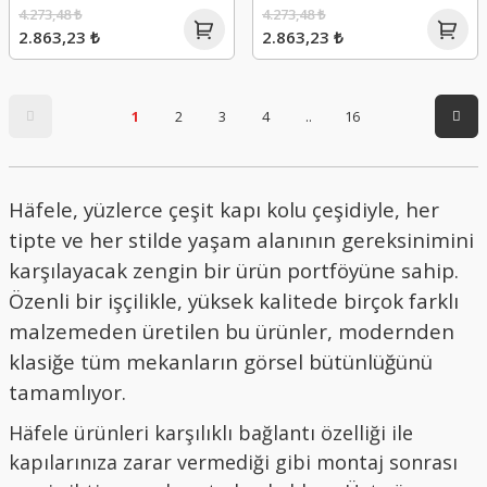
4.273,48 ₺
4.273,48 ₺
2.863,23 ₺
2.863,23 ₺
1
2
3
4
..
16
Häfele, yüzlerce çeşit kapı kolu çeşidiyle, her
tipte ve her stilde yaşam alanının gereksinimini
karşılayacak zengin bir ürün portföyüne sahip.
Özenli bir işçilikle, yüksek kalitede birçok farklı
malzemeden üretilen bu ürünler, modernden
klasiğe tüm mekanların görsel bütünlüğünü
tamamlıyor.
Häfele ürünleri karşılıklı bağlantı özelliği ile
kapılarınıza zarar vermediği gibi montaj sonrası