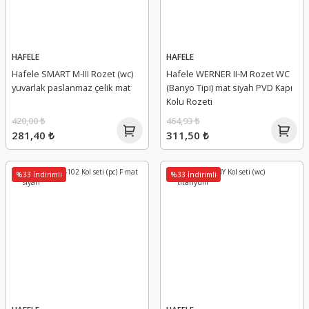
HAFELE
HAFELE
Hafele SMART M-III Rozet (wc)
Hafele WERNER II-M Rozet WC
yuvarlak paslanmaz çelik mat
(Banyo Tipi) mat siyah PVD Kapı
Kolu Rozeti
420,00 ₺
464,93 ₺
281,40 ₺
311,50 ₺
%33 İndirimli
%33 İndirimli