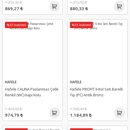
1.297,42 ₺
1.313,92 ₺
869,27 ₺
880,33 ₺
%33 İndirimli
%33 İndirimli
HAFELE
HAFELE
Hafele CALINA Paslanmaz Çelik
Hafele PROFIT II-Kol Seti Barelli
Renkli (WC) Kapı Kolu
Tip (PC) Antik Bronz
1.454,92 ₺
1.768,49 ₺
974,79 ₺
1.184,89 ₺