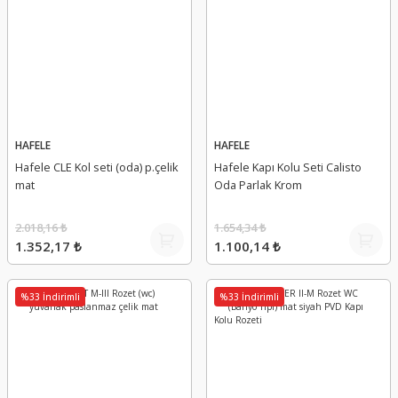
HAFELE
HAFELE
Hafele CLE Kol seti (oda) p.çelik
Hafele Kapı Kolu Seti Calisto
mat
Oda Parlak Krom
2.018,16 ₺
1.654,34 ₺
1.352,17 ₺
1.100,14 ₺
%33 İndirimli
%33 İndirimli