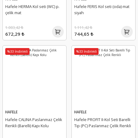
Hafele HERMA Kol seti (WC) p.
Hafele FERIS Kol seti (oda) mat
çelik mat
siyah
1.003,42 ₺
1.111,42 ₺
672,29 ₺
744,65 ₺
%33 İndirimli
%33 İndirimli
HAFELE
HAFELE
Hafele CALINA Paslanmaz Çelik
Hafele PROFIT II-Kol Seti Barelli
Renkli (Barelli) Kapı Kolu
Tip (PC) Paslanmaz Çelik Renkli