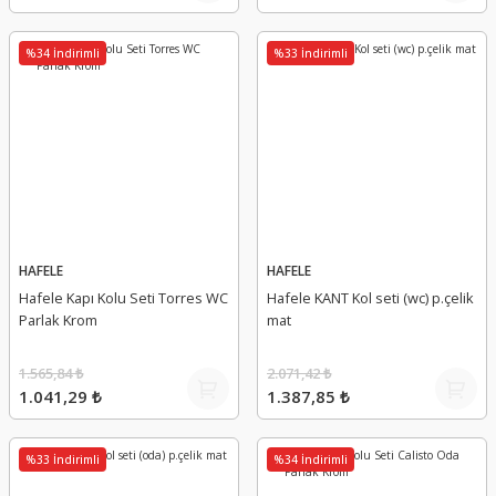
%34 İndirimli
%33 İndirimli
HAFELE
HAFELE
Hafele Kapı Kolu Seti Torres WC
Hafele KANT Kol seti (wc) p.çelik
Parlak Krom
mat
1.565,84 ₺
2.071,42 ₺
1.041,29 ₺
1.387,85 ₺
%33 İndirimli
%34 İndirimli