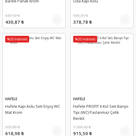
Barelli Parlak Krom
Oda Kapı Kolu
647,92 ₺
565,35 ₺
430,87 ₺
378,78 ₺
%33 İndirimli
%33 İndirimli
HAFELE
HAFELE
Hafele Kapı Kolu Seti Enjoy WC
Hafele PROFIT II-Kol Seti Banyo
Mat Krom
Tipi (WC) Paslanmaz Çelik
Renkli
923,85 ₺
1.366,42 ₺
618,98 ₺
915,50 ₺