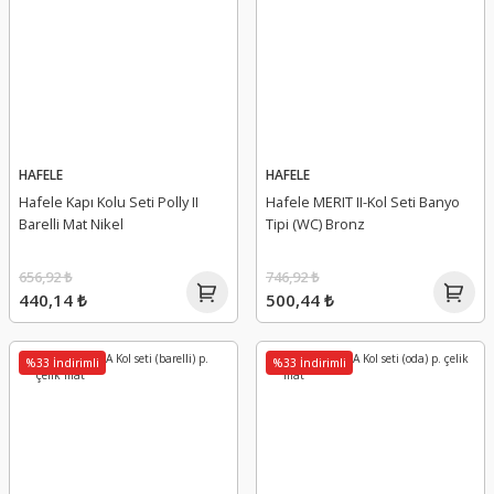
HAFELE
HAFELE
Hafele Kapı Kolu Seti Polly II
Hafele MERIT II-Kol Seti Banyo
Barelli Mat Nikel
Tipi (WC) Bronz
656,92 ₺
746,92 ₺
440,14 ₺
500,44 ₺
%33 İndirimli
%33 İndirimli