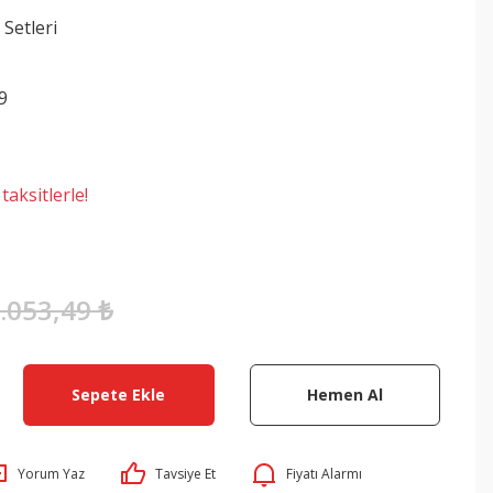
 Setleri
9
aksitlerle!
.053,49 ₺
Sepete Ekle
Hemen Al
Yorum Yaz
Tavsiye Et
Fiyatı Alarmı