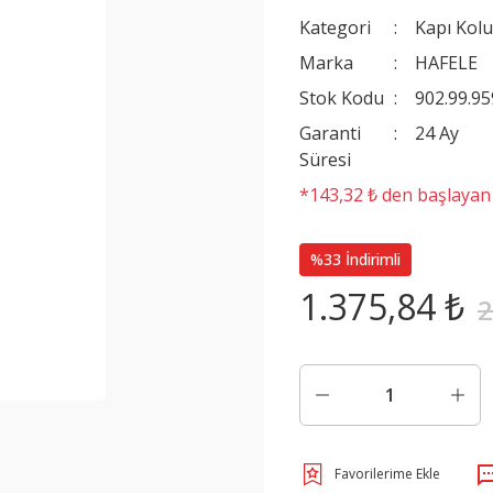
Kategori
Kapı Kolu
Marka
HAFELE
Stok Kodu
902.99.95
Garanti
24 Ay
Süresi
*143,32 ₺ den başlayan t
%33 İndirimli
1.375,84 ₺
2