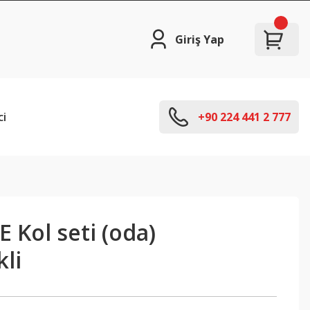
Giriş Yap
ci
+90 224 441 2 777
 Kol seti (oda)
kli