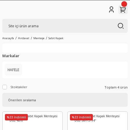
Anasayfa
Hırdavat
Menteşe
Sabit Kapak
Markalar
HAFELE
Stoktakiler
Toplam 4 ürün
%33 İndirimli
%33 İndirimli