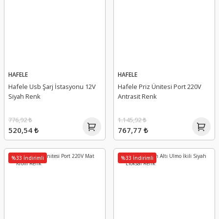
HAFELE
HAFELE
Hafele Usb Şarj İstasyonu 12V
Hafele Priz Ünitesi Port 220V
Siyah Renk
Antrasit Renk
776,92 ₺
1.145,92 ₺
520,54 ₺
767,77 ₺
%33 İndirimli
%33 İndirimli