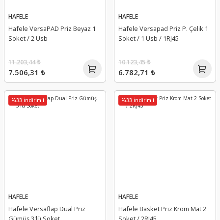
HAFELE
HAFELE
Hafele VersaPAD Priz Beyaz 1
Hafele Versapad Priz P. Çelik 1
Soket / 2 Usb
Soket / 1 Usb / 1RJ45
11.203,44 ₺
10.123,45 ₺
7.506,31 ₺
6.782,71 ₺
%33 İndirimli
%33 İndirimli
HAFELE
HAFELE
Hafele Versaflap Dual Priz
Hafele Basket Priz Krom Mat 2
Gümüş 3'lü Soket
Soket / 2RJ45