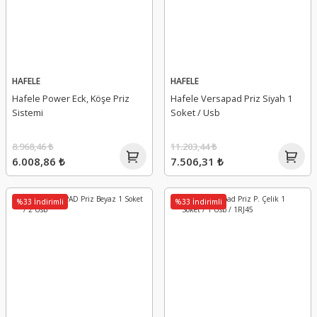
HAFELE
HAFELE
Hafele Power Eck, Köşe Priz
Hafele Versapad Priz Siyah 1
Sistemi
Soket / Usb
8.968,46 ₺
11.203,44 ₺
6.008,86 ₺
7.506,31 ₺
%33 İndirimli
%33 İndirimli