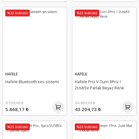
%33 İndirimli
%33 İndirimli
HAFELE
HAFELE
Hafele Bluetooth ses sistemi
Hafele Priz V-Turn 3Priz /
2Usb5V Parlak Beyaz Renk
8.758,46 ₺
64.484,68 ₺
5.868,17 ₺
43.204,73 ₺
%33 İndirimli
%33 İndirimli