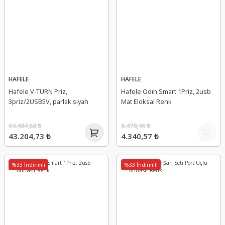
HAFELE
HAFELE
Hafele V-TURN Priz,
Hafele Odın Smart 1Priz, 2usb
3priz/2USB5V, parlak siyah
Mat Eloksal Renk
64.484,68 ₺
6.478,46 ₺
43.204,73 ₺
4.340,57 ₺
%33 İndirimli
%33 İndirimli