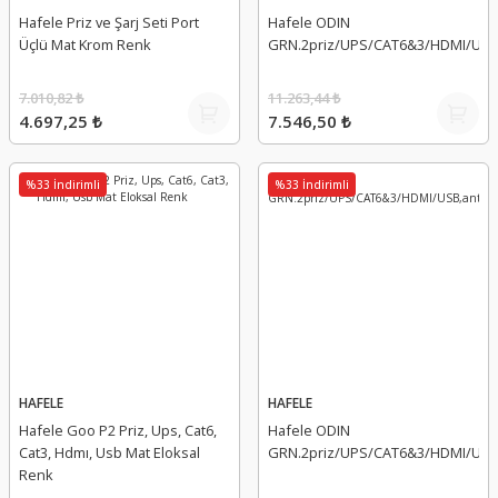
Hafele Priz ve Şarj Seti Port
Hafele ODIN
Üçlü Mat Krom Renk
GRN.2priz/UPS/CAT6&3/HDMI/USB,
7.010,82 ₺
11.263,44 ₺
4.697,25 ₺
7.546,50 ₺
%33 İndirimli
%33 İndirimli
HAFELE
HAFELE
Hafele Goo P2 Priz, Ups, Cat6,
Hafele ODIN
Cat3, Hdmı, Usb Mat Eloksal
GRN.2priz/UPS/CAT6&3/HDMI/USB,
Renk