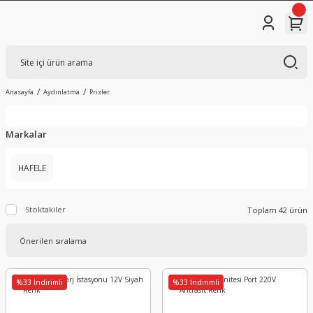
Anasayfa
Aydınlatma
Prizler
Markalar
HAFELE
Stoktakiler
Toplam 42 ürün
%33 İndirimli
%33 İndirimli