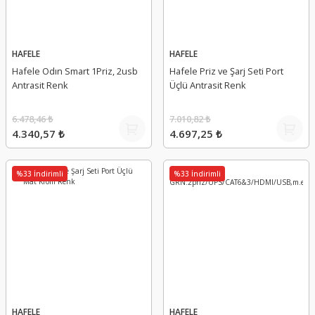
HAFELE
HAFELE
Hafele Odın Smart 1Priz, 2usb
Hafele Priz ve Şarj Seti Port
Antrasit Renk
Üçlü Antrasit Renk
6.478,46 ₺
7.010,82 ₺
4.340,57 ₺
4.697,25 ₺
%33 İndirimli
%33 İndirimli
HAFELE
HAFELE