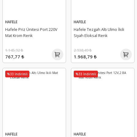
HAFELE
HAFELE
Hafele Priz Ünitesi Port 220V
Hafele Tezgah Altı Ulmo İkili
Mat Krom Renk
Siyah Eloksal Renk
1.145,92 ₺
2.938,49 ₺
767,77 ₺
1.968,79 ₺
%33 İndirimli
%33 İndirimli
HAFELE
HAFELE