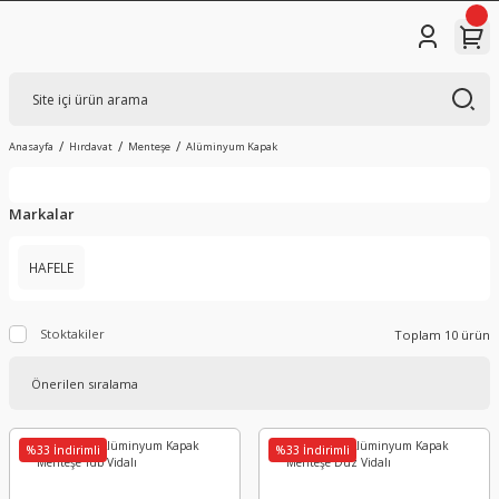
Anasayfa
Hırdavat
Menteşe
Alüminyum Kapak
Markalar
HAFELE
Stoktakiler
Toplam 10 ürün
%33 İndirimli
%33 İndirimli