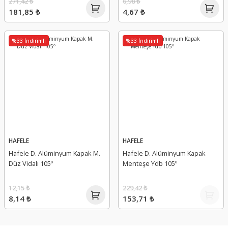
271,42 ₺
6,98 ₺
181,85 ₺
4,67 ₺
%33 İndirimli
%33 İndirimli
HAFELE
HAFELE
Hafele D. Alüminyum Kapak M.
Hafele D. Alüminyum Kapak
Düz Vidalı 105º
Menteşe Ydb 105º
12,15 ₺
229,42 ₺
8,14 ₺
153,71 ₺