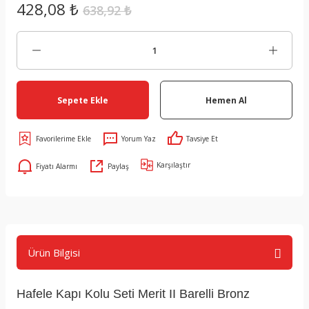
428,08 ₺
638,92 ₺
Sepete Ekle
Hemen Al
Yorum Yaz
Tavsiye Et
Karşılaştır
Fiyatı Alarmı
Paylaş
Ürün Bilgisi
Hafele Kapı Kolu Seti Merit II Barelli Bronz