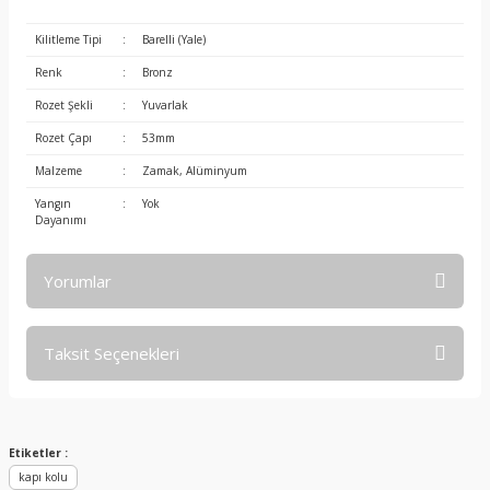
Kilitleme Tipi
:
Barelli (Yale)
Renk
:
Bronz
Rozet Şekli
:
Yuvarlak
Rozet Çapı
:
53mm
Malzeme
:
Zamak, Alüminyum
Yangın
:
Yok
Dayanımı
Yorumlar
Taksit Seçenekleri
Bu ürüne ilk yorumu siz yapın!
Yorum Yaz
Etiketler :
kapı kolu