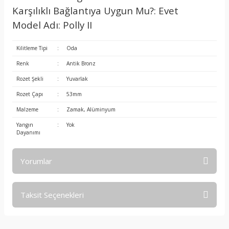
Karşılıklı Bağlantıya Uygun Mu?: Evet
Model Adı: Polly II
Kilitleme Tipi
:
Oda
Renk
:
Antik Bronz
Rozet Şekli
:
Yuvarlak
Rozet Çapı
:
53mm
Malzeme
:
Zamak, Alüminyum
Yangın
:
Yok
Dayanımı
Yorumlar
Taksit Seçenekleri
Bu ürüne ilk yorumu siz yapın!