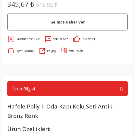
345,67 ₺
515,92 ₺
Gelince Haber Ver
Yorum Yaz
Tavsiye Et
Karşılaştır
Fiyatı Alarmı
Paylaş
Ürün Bilgisi
Hafele Polly II Oda Kapı Kolu Seti Antik
Bronz Renk
Ürün Özellikleri: