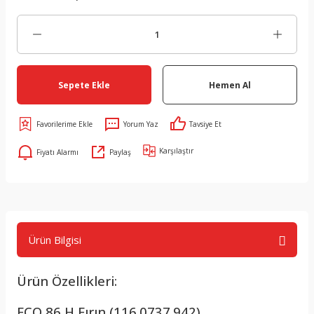
Sepete Ekle
Hemen Al
Yorum Yaz
Tavsiye Et
Karşılaştır
Fiyatı Alarmı
Paylaş
Ürün Bilgisi
Ürün Özellikleri:
FCO 86 H Fırın (116.0737.942)