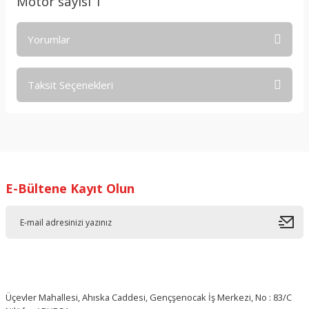
Motor sayısı 1
Yorumlar
Taksit Seçenekleri
Bu ürüne ilk yorumu siz yapın!
Yorum Yaz
E-Bültene Kayıt Olun
Üçevler Mahallesi, Ahıska Caddesi, Gençşenocak İş Merkezi, No : 83/C