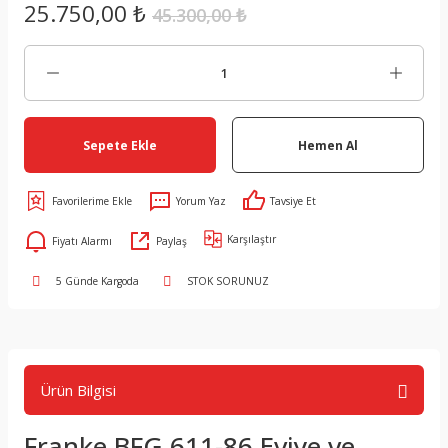
25.750,00 ₺
45.300,00 ₺
Sepete Ekle
Hemen Al
Yorum Yaz
Tavsiye Et
Karşılaştır
Fiyatı Alarmı
Paylaş
5 Günde Kargoda
STOK SORUNUZ
Ürün Bilgisi
Franke BFG 611-86 Eviye ve