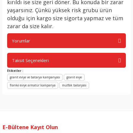
kırıldı ise size geri döner. Bu konuda bir zarar
yaşarsınız. Çünkü yüksek risk grubu ürün
olduğu için kargo size sigorta yapmaz ve tüm
zarar da size kalır.
Yorumlar
Taksit Seçenekleri
Bu ürüne ilk yorumu siz yapın!
Etiketler :
granit eviye ve batarya kampanyası
granit evye
Yorum Yaz
franke eviye armatür kampanya
mutfak bataryası
E-Bültene Kayıt Olun