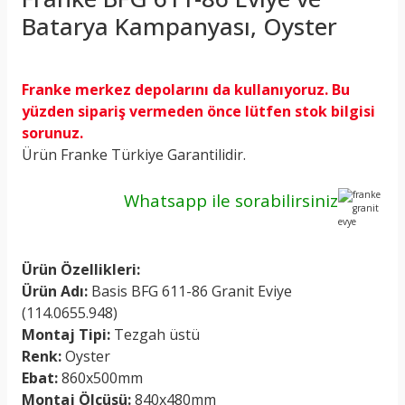
Batarya Kampanyası, Oyster
Franke merkez depolarını da kullanıyoruz. Bu
yüzden sipariş vermeden önce lütfen stok bilgisi
sorunuz.
Ürün Franke Türkiye Garantilidir.
Whatsapp ile sorabilirsiniz
Ürün Özellikleri:
Ürün Adı:
Basis BFG 611-86 Granit Eviye
(114.0655.948)
Montaj Tipi:
Tezgah üstü
Renk:
Oyster
Ebat:
86
0x500mm
Montaj Ölçüsü:
840x480mm