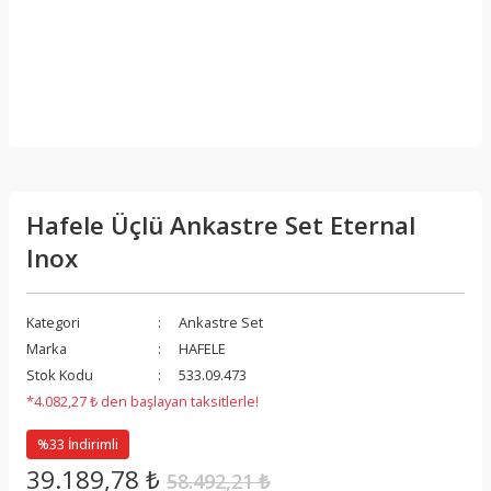
Hafele Üçlü Ankastre Set Eternal
Inox
Kategori
Ankastre Set
Marka
HAFELE
Stok Kodu
533.09.473
*4.082,27 ₺ den başlayan taksitlerle!
%33 İndirimli
39.189,78 ₺
58.492,21 ₺