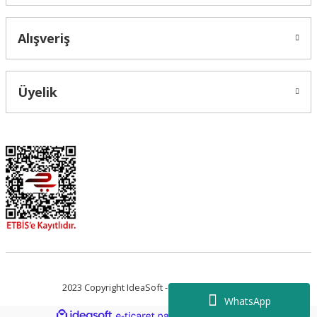
Alışveriş
Üyelik
2023 Copyright IdeaSoft - Tüm Hakları Saklıdır.
WhatsApp
ideasoft
ile
e-