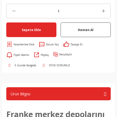
Sepete Ekle
Hemen Al
Yorum Yaz
Tavsiye Et
Karşılaştır
Fiyatı Alarmı
Paylaş
5 Günde Kargoda
STOK SORUNUZ
Ürün Bilgisi
Franke merkez depolarını