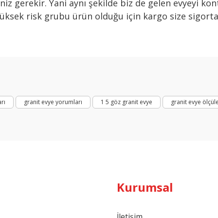
iz gerekir. Yani aynı şekilde biz de gelen evyeyi kont
üksek risk grubu ürün olduğu için kargo size sigorta
Bu ürüne ilk yorumu siz yapın!
Yorum Yaz
arı
granit evye yorumları
1 5 göz granit evye
granit evye ölçüle
Kurumsal
İletişim