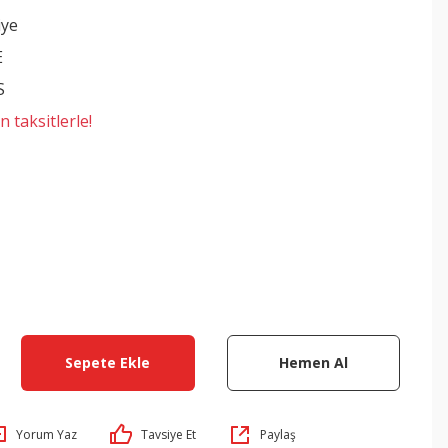
iye
E
S
 taksitlerle!
Sepete Ekle
Hemen Al
Yorum Yaz
Tavsiye Et
Paylaş