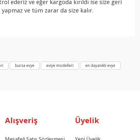
rol ederiz ve eğer kargoda kırıldı ise size geri
 yapmaz ve tüm zarar da size kalır.
ri
bursa evye
eviye modelleri
en dayanıklı evye
Alışveriş
Üyelik
Mesafeli Satış Sözleşmesi
Yeni Üyelik