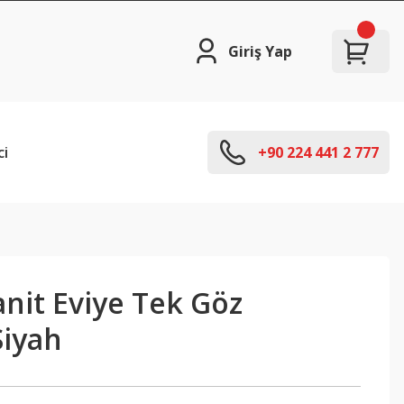
Giriş Yap
ci
+90 224 441 2 777
nit Eviye Tek Göz
Siyah