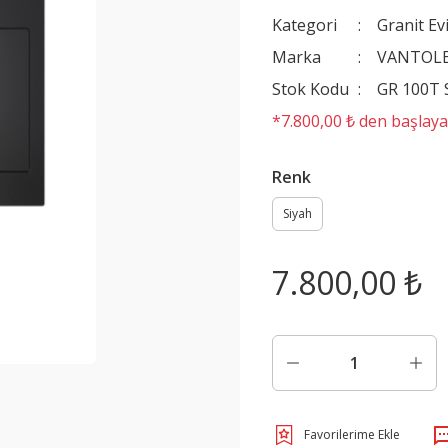
Kategori
Granit Ev
Marka
VANTOL
Stok Kodu
GR 100T 
*7.800,00 ₺ den başlayan
Renk
Siyah
7.800,00 ₺