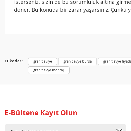
isterseniz, sizin de bu sorumluluk altına girmen
döner. Bu konuda bir zarar yaşarsınız. Çünkü y
Etiketler :
granit eviye
granit evye bursa
granit evye fiyatl
granit evye montajı
E-Bültene Kayıt Olun