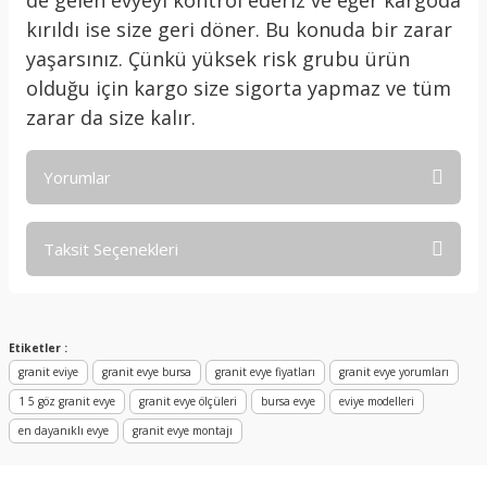
de gelen evyeyi kontrol ederiz ve eğer kargoda
kırıldı ise size geri döner. Bu konuda bir zarar
yaşarsınız. Çünkü yüksek risk grubu ürün
olduğu için kargo size sigorta yapmaz ve tüm
zarar da size kalır.
Yorumlar
Taksit Seçenekleri
Bu ürüne ilk yorumu siz yapın!
Yorum Yaz
Etiketler :
granit eviye
granit evye bursa
granit evye fiyatları
granit evye yorumları
1 5 göz granit evye
granit evye ölçüleri
bursa evye
eviye modelleri
en dayanıklı evye
granit evye montajı