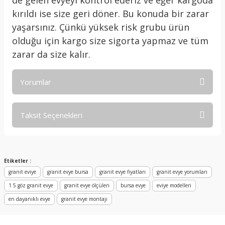
de gelen evyeyi kontrol ederiz ve eğer kargoda
kırıldı ise size geri döner. Bu konuda bir zarar
yaşarsınız. Çünkü yüksek risk grubu ürün
olduğu için kargo size sigorta yapmaz ve tüm
zarar da size kalır.
Yorumlar
Taksit Seçenekleri
Bu ürüne ilk yorumu siz yapın!
Yorum Yaz
Etiketler :
granit eviye
granit evye bursa
granit evye fiyatları
granit evye yorumları
1 5 göz granit evye
granit evye ölçüleri
bursa evye
eviye modelleri
en dayanıklı evye
granit evye montajı