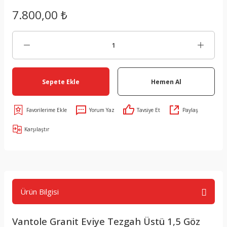
7.800,00 ₺
Sepete Ekle
Hemen Al
Yorum Yaz
Tavsiye Et
Paylaş
Karşılaştır
Ürün Bilgisi
Vantole Granit Eviye Tezgah Üstü 1,5 Göz