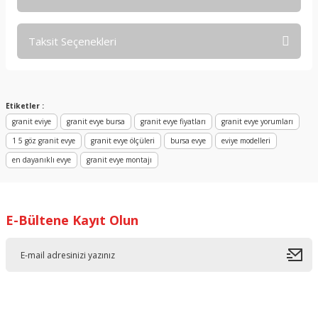
Taksit Seçenekleri
Bu ürüne ilk yorumu siz yapın!
Yorum Yaz
Etiketler :
granit eviye
granit evye bursa
granit evye fiyatları
granit evye yorumları
1 5 göz granit evye
granit evye ölçüleri
bursa evye
eviye modelleri
en dayanıklı evye
granit evye montajı
E-Bültene Kayıt Olun