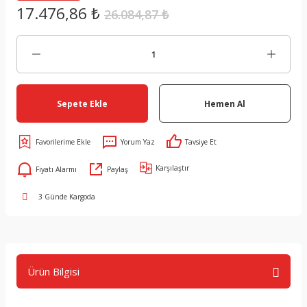
17.476,86 ₺
26.084,87 ₺
Sepete Ekle
Hemen Al
Yorum Yaz
Tavsiye Et
Karşılaştır
Fiyatı Alarmı
Paylaş
3 Günde Kargoda
Ürün Bilgisi