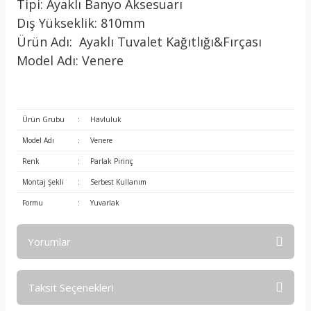
Tipi: Ayaklı Banyo Aksesuarı
Dış Yükseklik: 810mm
Ürün Adı: Ayaklı Tuvalet Kağıtlığı&Fırçası
Model Adı: Venere
Ürün Grubu
:
Havluluk
Model Adı
:
Venere
Renk
:
Parlak Pirinç
Montaj Şekli
:
Serbest Kullanım
Formu
:
Yuvarlak
Yorumlar
Taksit Seçenekleri
Bu ürüne ilk yorumu siz yapın!