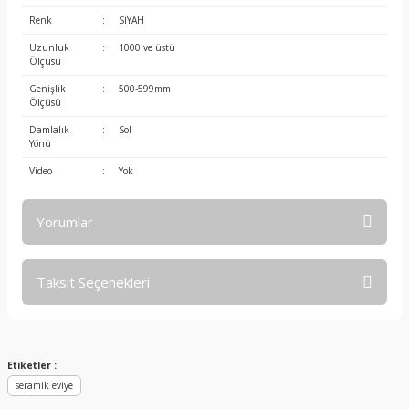
Renk
:
SİYAH
Uzunluk
:
1000 ve üstü
Ölçüsü
Genişlik
:
500-599mm
Ölçüsü
Damlalık
:
Sol
Yönü
Video
:
Yok
Yorumlar
Taksit Seçenekleri
Bu ürüne ilk yorumu siz yapın!
Yorum Yaz
Etiketler :
seramik eviye