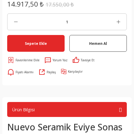
14.917,50 ₺
17.550,00 ₺
Sepete Ekle
Hemen Al
Yorum Yaz
Tavsiye Et
Karşılaştır
Fiyatı Alarmı
Paylaş
Ürün Bilgisi
Nuevo Seramik Eviye Sonas