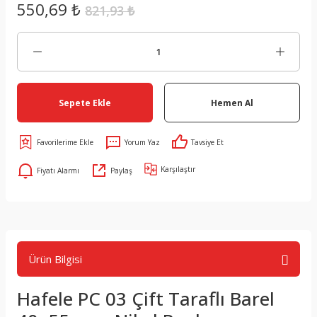
550,69 ₺
821,93 ₺
Sepete Ekle
Hemen Al
Yorum Yaz
Tavsiye Et
Karşılaştır
Fiyatı Alarmı
Paylaş
Ürün Bilgisi
Hafele PC 03 Çift Taraflı Barel