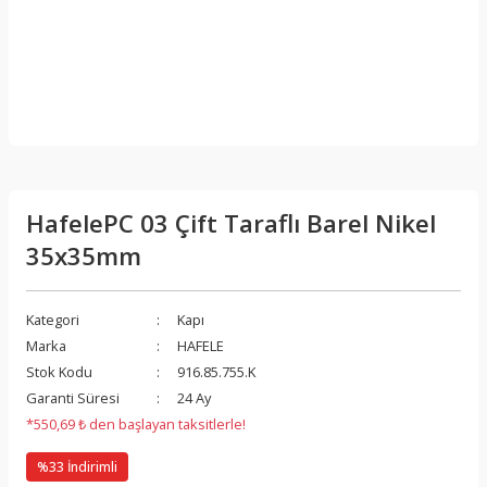
HafelePC 03 Çift Taraflı Barel Nikel
35x35mm
Kategori
Kapı
Marka
HAFELE
Stok Kodu
916.85.755.K
Garanti Süresi
24 Ay
*550,69 ₺ den başlayan taksitlerle!
%33 İndirimli