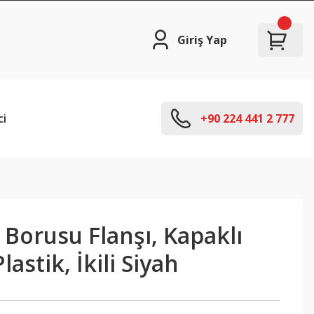
Giriş Yap
ci
+90 224 441 2 777
 Borusu Flanşı, Kapaklı
lastik, İkili Siyah