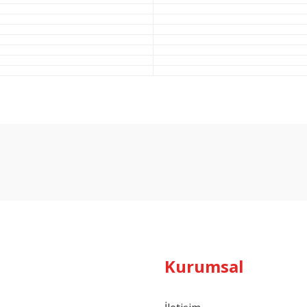
Bu ürüne ilk yorumu siz yapın!
Yorum Yaz
Kurumsal