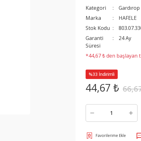
Kategori
Gardırop
Marka
HAFELE
Stok Kodu
803.07.33
Garanti
24 Ay
Süresi
*44,67 ₺ den başlayan ta
%33 İndirimli
44,67 ₺
66,6