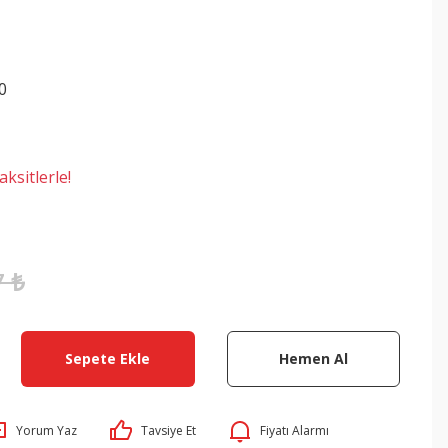
0
ksitlerle!
7 ₺
Sepete Ekle
Hemen Al
Yorum Yaz
Tavsiye Et
Fiyatı Alarmı