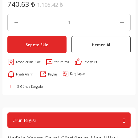
740,63 ₺
1.105,42 ₺
Sepete Ekle
Hemen Al
Yorum Yaz
Tavsiye Et
Karşılaştır
Fiyatı Alarmı
Paylaş
3 Günde Kargoda
Ürün Bilgisi