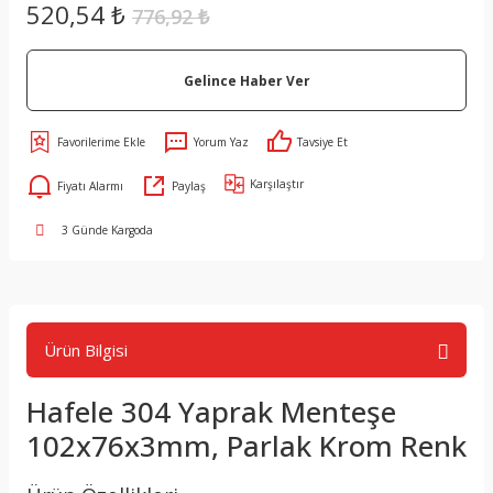
520,54 ₺
776,92 ₺
Gelince Haber Ver
Yorum Yaz
Tavsiye Et
Karşılaştır
Fiyatı Alarmı
Paylaş
3 Günde Kargoda
Ürün Bilgisi
Hafele 304 Yaprak Menteşe
102x76x3mm, Parlak Krom Renk