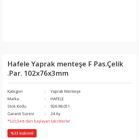
Hafele Yaprak menteşe F Pas.Çelik
.Par. 102x76x3mm
Kategori
Yaprak Menteşe
Marka
HAFELE
Stok Kodu
926.98.051
Garanti Süresi
24 Ay
*520,54 ₺ den başlayan taksitlerle!
%33 İndirimli