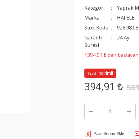
Kategori
Yaprak M
Marka
HAFELE
Stok Kodu
926.98.05
Garanti
24 Ay
Süresi
*394,91 ₺ den başlayan t
%33 İndirimli
394,91 ₺
589