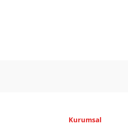
Bu ürüne ilk yorumu siz yapın!
Yorum Yaz
Kurumsal