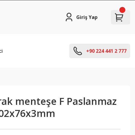
Giriş Yap
ci
+90 224 441 2 777
rak menteşe F Paslanmaz
 102x76x3mm