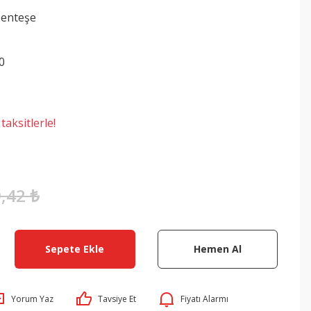
enteşe
0
aksitlerle!
,42 ₺
Sepete Ekle
Hemen Al
Yorum Yaz
Tavsiye Et
Fiyatı Alarmı