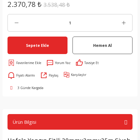
2.370,78 ₺
3.538,48 ₺
Sepete Ekle
Hemen Al
Yorum Yaz
Tavsiye Et
Karşılaştır
Fiyatı Alarmı
Paylaş
3 Günde Kargoda
Ürün Bilgisi