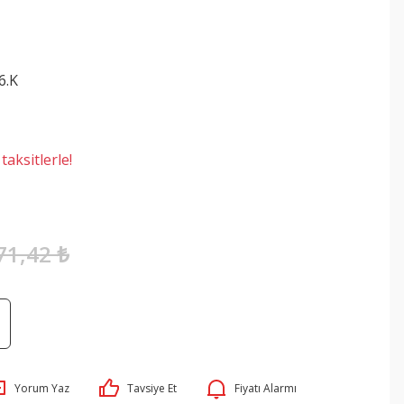
6.K
aksitlerle!
71,42 ₺
Yorum Yaz
Tavsiye Et
Fiyatı Alarmı