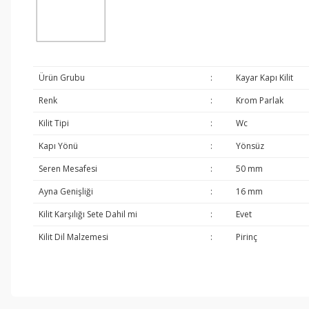
Ürün Grubu
:
Kayar Kapı Kilit
Renk
:
Krom Parlak
Kilit Tipi
:
Wc
Kapı Yönü
:
Yönsüz
Seren Mesafesi
:
50 mm
Ayna Genişliği
:
16 mm
Kilit Karşılığı Sete Dahil mi
:
Evet
Kilit Dil Malzemesi
:
Pirinç