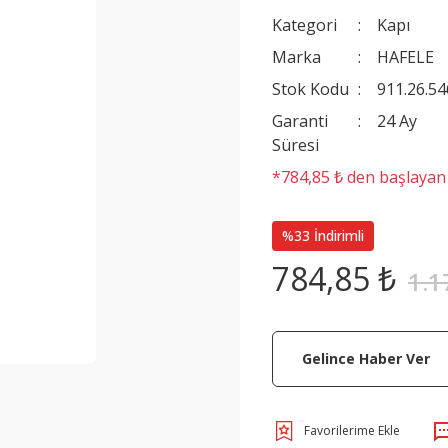
Kategori
Kapı
Marka
HAFELE
Stok Kodu
911.26.54
Garanti
24 Ay
Süresi
*784,85 ₺ den başlayan t
%33 İndirimli
784,85 ₺
1.1
Gelince Haber Ver