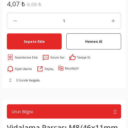
4,07 ₺
6,08 ₺
Sepete Ekle
Hemen Al
Yorum Yaz
Tavsiye Et
Karşılaştır
Fiyatı Alarmı
Paylaş
3 Günde Kargoda
Ürün Bilgisi
Vidalama Parçası M8/46x11mm