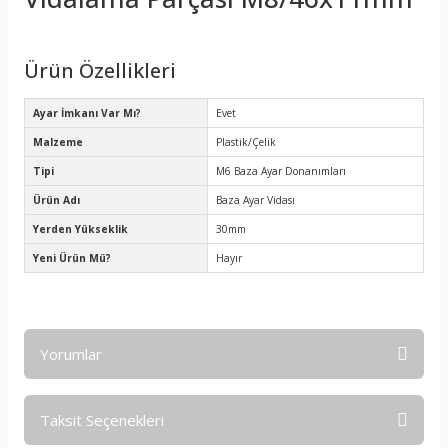
Ürün Özellikleri
Ayar İmkanı Var Mı?
Evet
Malzeme
Plastik/Çelik
Tipi
M6 Baza Ayar Donanımları
Ürün Adı
Baza Ayar Vidası
Yerden Yükseklik
30mm
Yeni Ürün Mü?
Hayır
Yorumlar
Taksit Seçenekleri
Bu ürüne ilk yorumu siz yapın!