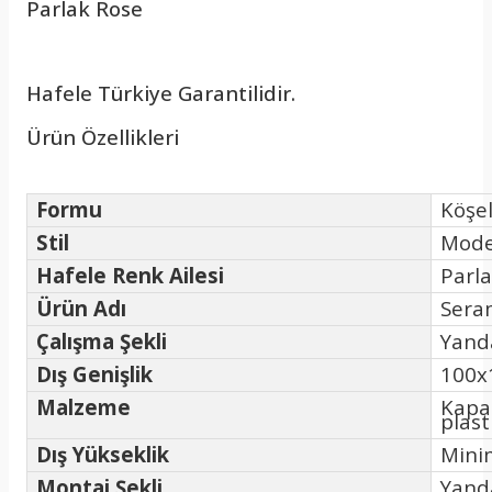
Parlak Rose
Hafele Türkiye Garantilidir.
Ürün Özellikleri
Formu
Köşel
Stil
Mode
Hafele Renk Ailesi
Parl
Ürün Adı
Seram
Çalışma Şekli
Yand
Dış Genişlik
100x
Malzeme
Kapak
plast
Dış Yükseklik
Mini
Montaj Şekli
Yand