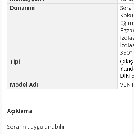
Donanım
Seram
Koku
Eğiml
Egzan
İzol
İzola
360° 
Tipi
Çıkı
Yand
DIN 5
Model Adı
VEN
Açıklama:
Seramik uygulanabilir.