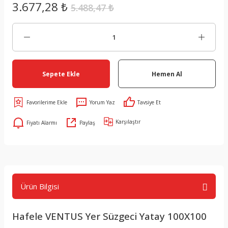
3.677,28 ₺
5.488,47 ₺
Sepete Ekle
Hemen Al
Yorum Yaz
Tavsiye Et
Karşılaştır
Fiyatı Alarmı
Paylaş
Ürün Bilgisi
Hafele VENTUS Yer Süzgeci Yatay 100X100