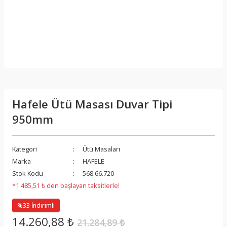
Hafele Ütü Masası Duvar Tipi
950mm
Kategori
Ütü Masaları
Marka
HAFELE
Stok Kodu
568.66.720
*1.485,51 ₺ den başlayan taksitlerle!
%33 İndirimli
14.260,88 ₺
21.284,89 ₺