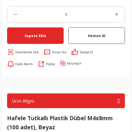
Sepete Ekle
Hemen Al
Yorum Yaz
Tavsiye Et
Karşılaştır
Fiyatı Alarmı
Paylaş
Ürün Bilgisi
Hafele Tutkallı Plastik Dübel M4x8mm
(100 adet), Beyaz