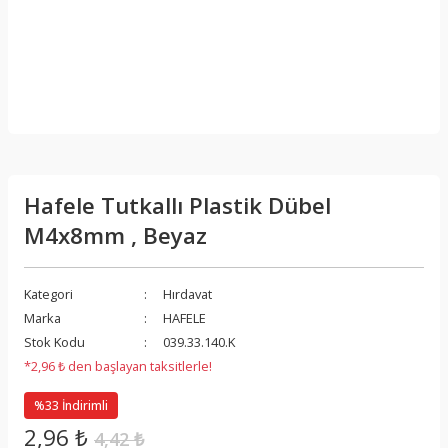
Hafele Tutkallı Plastik Dübel
M4x8mm , Beyaz
Kategori
Hırdavat
Marka
HAFELE
Stok Kodu
039.33.140.K
*2,96 ₺ den başlayan taksitlerle!
%33 İndirimli
2,96 ₺
4,42 ₺