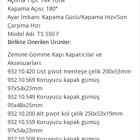
Açılma Tipi: Tek Yöne
Kapama Açısı: 180°
Ayar İmkanı: Kapama Gücü/Kapama Hızı/Son
Çarpma Hızı
Model Adı: TS 550 F
Birlikte Önerilen Ürünler:
Zemine Gömme Kapı Kapatıcılar ve
Aksesuarları:
932.10.420 Üst pivot menteşe çelik 200x53mm
932.10.569 Koruyucu kapak gümüş
97x54x23mm
932.10.549 Koruyucu kapak gümüş
95x48x25mm
932.10.200 Alt pivot kol çelik 250x53x19mm
932.10.559 Koruyucu kapak gümüş
97x54x23mm
932.10.509 Koruyucu kapak gümüş