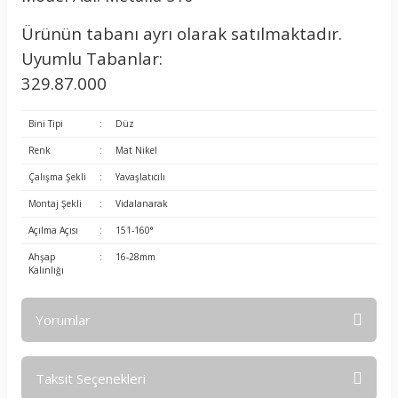
Ürünün tabanı ayrı olarak satılmaktadır.
Uyumlu Tabanlar:
329.87.000
Bini Tipi
:
Düz
Renk
:
Mat Nikel
Çalışma Şekli
:
Yavaşlatıcılı
Montaj Şekli
:
Vidalanarak
Açılma Açısı
:
151-160°
Ahşap
:
16-28mm
Kalınlığı
Yorumlar
Taksit Seçenekleri
Bu ürüne ilk yorumu siz yapın!