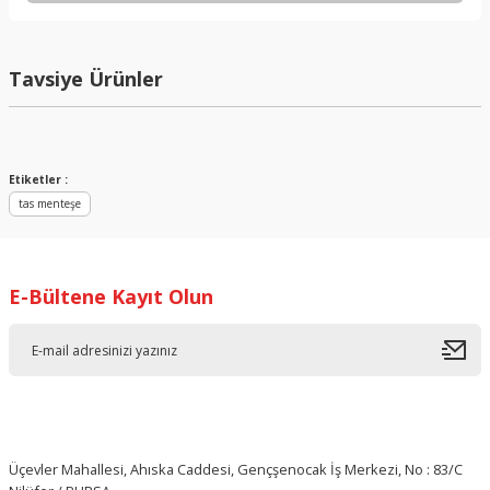
Yorum Yaz
Tavsiye Ürünler
%33 İndirimli
Etiketler :
tas menteşe
E-Bültene Kayıt Olun
HAFELE
Hafele M510 SM H Taban Vidalı 4mm
Üçevler Mahallesi, Ahıska Caddesi, Gençşenocak İş Merkezi, No : 83/C