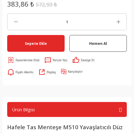
383,86 ₺
572,93 ₺
Sepete Ekle
Hemen Al
Yorum Yaz
Tavsiye Et
Karşılaştır
Fiyatı Alarmı
Paylaş
Ürün Bilgisi
Hafele Tas Menteşe M510 Yavaşlatıcılı Düz