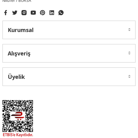
Nilüfer / BURSA
33,67 ₺
22,56 ₺
Kurumsal
Alışveriş
Üyelik