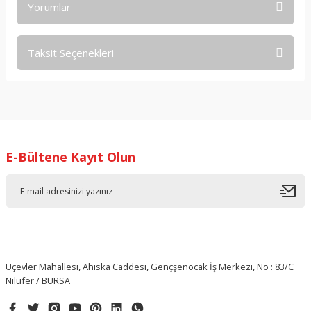
Yorumlar
Taksit Seçenekleri
Bu ürüne ilk yorumu siz yapın!
Yorum Yaz
E-Bültene Kayıt Olun
Üçevler Mahallesi, Ahıska Caddesi, Gençşenocak İş Merkezi, No : 83/C
Nilüfer / BURSA