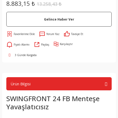
8.883,15 ₺
13.258,43 ₺
Gelince Haber Ver
Yorum Yaz
Tavsiye Et
Karşılaştır
Fiyatı Alarmı
Paylaş
3 Günde Kargoda
Ürün Bilgisi
SWINGFRONT 24 FB Menteşe
Yavaşlatıcısız