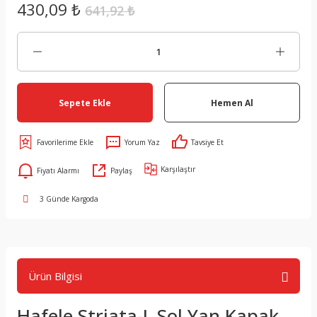
430,09 ₺
641,92 ₺
Sepete Ekle
Hemen Al
Yorum Yaz
Tavsiye Et
Karşılaştır
Fiyatı Alarmı
Paylaş
3 Günde Kargoda
Ürün Bilgisi
Hafele Striata-L Sol Yan Kapak,