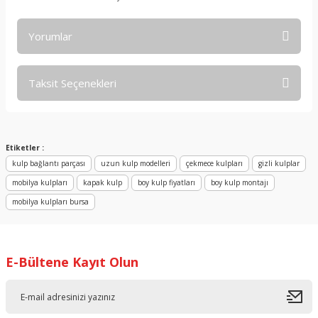
Yorumlar
Taksit Seçenekleri
Bu ürüne ilk yorumu siz yapın!
Yorum Yaz
Etiketler :
kulp bağlantı parçası
uzun kulp modelleri
çekmece kulpları
gizli kulplar
mobilya kulpları
kapak kulp
boy kulp fiyatları
boy kulp montajı
mobilya kulpları bursa
E-Bültene Kayıt Olun