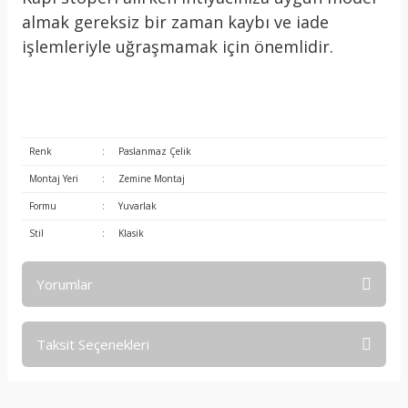
almak gereksiz bir zaman kaybı ve iade
işlemleriyle uğraşmamak için önemlidir.
Renk
:
Paslanmaz Çelik
Montaj Yeri
:
Zemine Montaj
Formu
:
Yuvarlak
Stil
:
Klasik
Yorumlar
Taksit Seçenekleri
Bu ürüne ilk yorumu siz yapın!