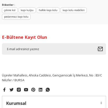
Etiketler :
çekme kol
kapı kulpu
hafele kapı kolu
kapı kolu modelleri
paslanmaz kapı kolu
E-Bültene Kayıt Olun
Üçevler Mahallesi, Ahıska Caddesi, Gençşenocak İş Merkezi, No : 83/C
HAFELE
Nilüfer / BURSA
Hafele Steven Çekme Kol Paslanmaz Çelik Ø25x300mm
470,92 ₺
Kurumsal
315,52 ₺