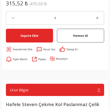
315,52 ₺
470,92 ₺
Sepete Ekle
Hemen Al
Yorum Yaz
Tavsiye Et
Karşılaştır
Fiyatı Alarmı
Paylaş
Ürün Bilgisi
Hafele Steven Çekme Kol Paslanmaz Çelik