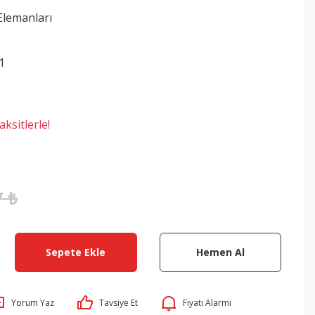
Elemanları
1
ksitlerle!
7 ₺
Sepete Ekle
Hemen Al
Yorum Yaz
Tavsiye Et
Fiyatı Alarmı