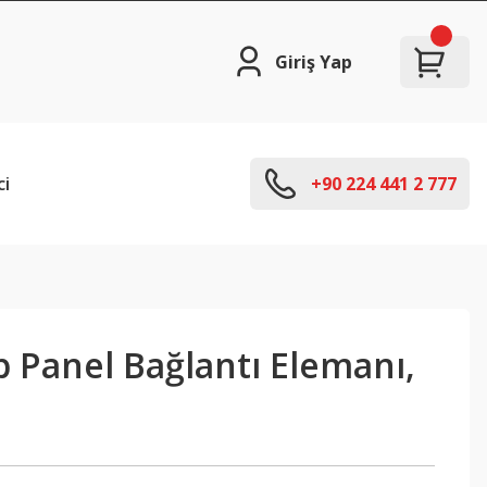
Giriş Yap
ci
+90 224 441 2 777
 Panel Bağlantı Elemanı,