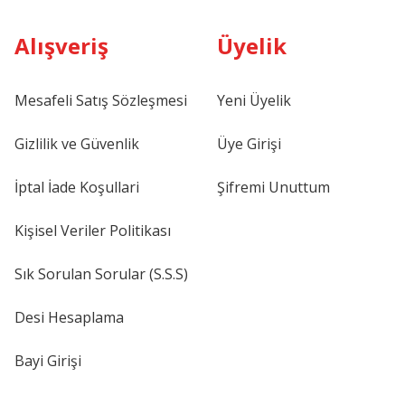
Alışveriş
Üyelik
Mesafeli Satış Sözleşmesi
Yeni Üyelik
Gizlilik ve Güvenlik
Üye Girişi
İptal İade Koşullari
Şifremi Unuttum
ap Panel Bağlantısı, Hizalama Çubuğu
Kişisel Veriler Politikası
Sık Sorulan Sorular (S.S.S)
103,42 ₺
Desi Hesaplama
Bayi Girişi