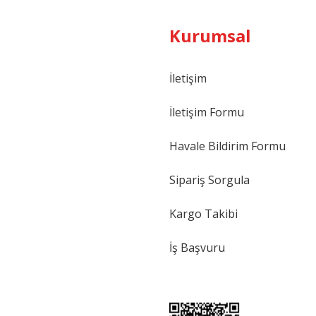
Kurumsal
İletişim
HAFELE
Hafele Snap Bağlantısı, İşaretleyici
İletişim Formu
Havale Bildirim Formu
85,88 ₺
128,17 ₺
HAFELE
Hafele Sn
Sipariş Sorgula
Kargo Takibi
69,29 ₺
İş Başvuru