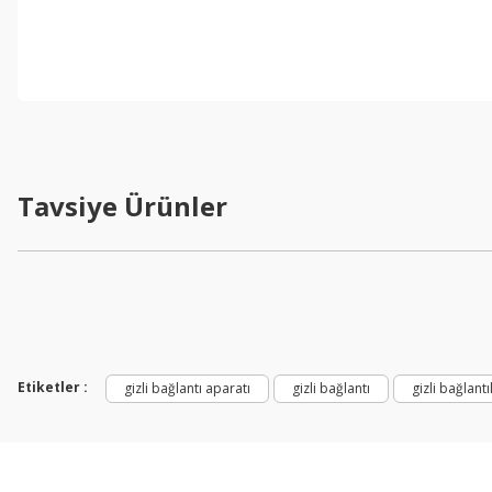
Gizli panel bağlantı elemanı
Tavsiye Ürünler
%33 İndirimli
Etiketler :
gizli bağlantı aparatı
gizli bağlantı
gizli bağlantı