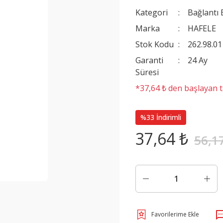
Kategori
Bağlantı 
Marka
HAFELE
Stok Kodu
262.98.01
Garanti
24 Ay
Süresi
*37,64 ₺ den başlayan ta
%33 İndirimli
37,64 ₺
56,1