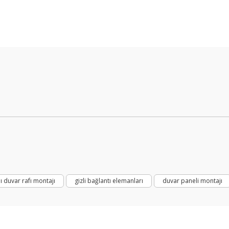
Bu ürüne ilk yorumu siz yapın!
Yorum Yaz
%33 İndirimli
%33 İndiri
lı duvar rafı montajı
gizli bağlantı elemanları
duvar paneli montajı