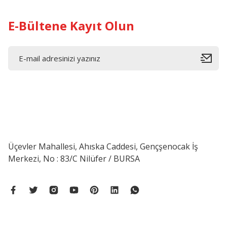
E-Bültene Kayıt Olun
HAFELE
Hafele Snap Panel Bağlantı Elemanı, Erkek Parça
Üçevler Mahallesi, Ahıska Caddesi, Gençşenocak İş
Merkezi, No : 83/C Nilüfer / BURSA
23,06 ₺
34,42 ₺