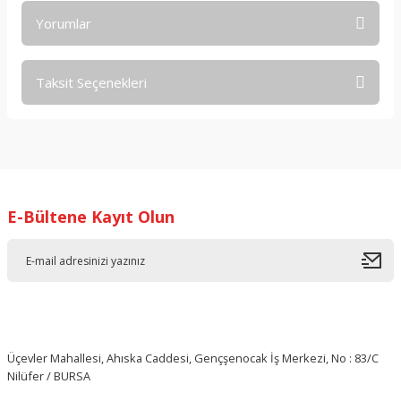
Yorumlar
Taksit Seçenekleri
Bu ürüne ilk yorumu siz yapın!
Yorum Yaz
E-Bültene Kayıt Olun
Üçevler Mahallesi, Ahıska Caddesi, Gençşenocak İş Merkezi, No : 83/C
Nilüfer / BURSA