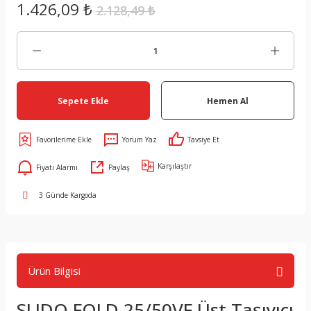
1.426,09 ₺
2.128,49 ₺
Sepete Ekle
Hemen Al
Yorum Yaz
Tavsiye Et
Karşılaştır
Fiyatı Alarmı
Paylaş
3 Günde Kargoda
Ürün Bilgisi
SLIDO FOLD 25/50VF Üst Taşıyıcı