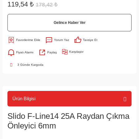
119,54 ₺
178,42 ₺
Gelince Haber Ver
Yorum Yaz
Tavsiye Et
Karşılaştır
Fiyatı Alarmı
Paylaş
3 Günde Kargoda
Ürün Bilgisi
Slido F-Line14 25A Raydan Çıkma
Önleyici 6mm