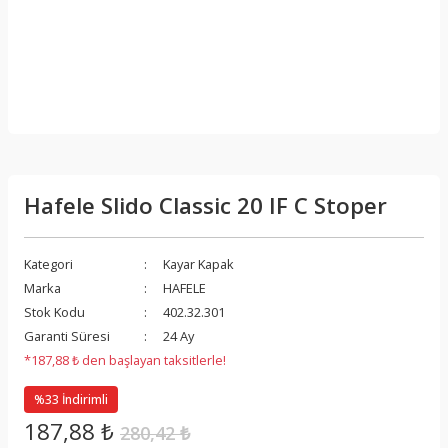
Hafele Slido Classic 20 IF C Stoper
Kategori
Kayar Kapak
Marka
HAFELE
Stok Kodu
402.32.301
Garanti Süresi
24 Ay
*187,88 ₺ den başlayan taksitlerle!
%33 İndirimli
187,88 ₺
280,42 ₺