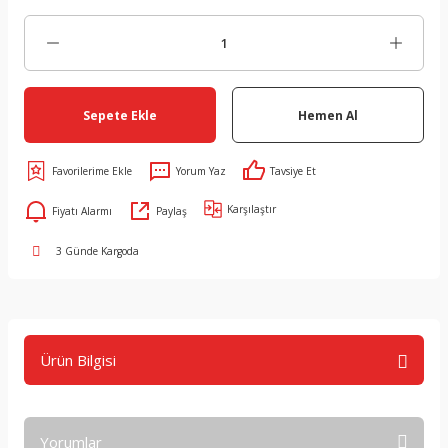
Sepete Ekle
Hemen Al
Yorum Yaz
Tavsiye Et
Karşılaştır
Fiyatı Alarmı
Paylaş
3 Günde Kargoda
Ürün Bilgisi
Yorumlar