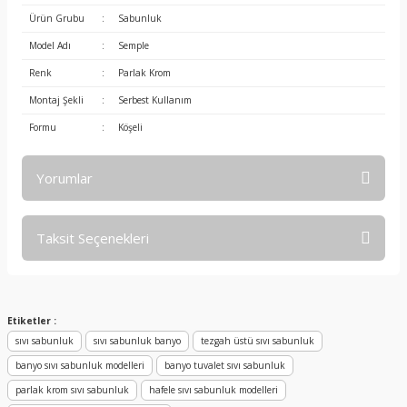
Ürün Grubu
:
Sabunluk
Model Adı
:
Semple
Renk
:
Parlak Krom
Montaj Şekli
:
Serbest Kullanım
Formu
:
Köşeli
Yorumlar
Taksit Seçenekleri
Bu ürüne ilk yorumu siz yapın!
Yorum Yaz
Etiketler :
sıvı sabunluk
sıvı sabunluk banyo
tezgah üstü sıvı sabunluk
banyo sıvı sabunluk modelleri
banyo tuvalet sıvı sabunluk
parlak krom sıvı sabunluk
hafele sıvı sabunluk modelleri