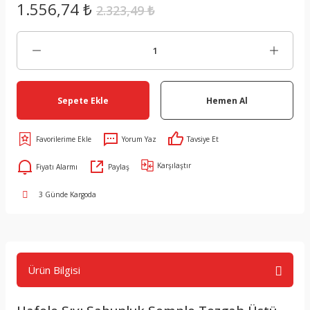
1.556,74 ₺
2.323,49 ₺
Sepete Ekle
Hemen Al
Yorum Yaz
Tavsiye Et
Karşılaştır
Fiyatı Alarmı
Paylaş
3 Günde Kargoda
Ürün Bilgisi