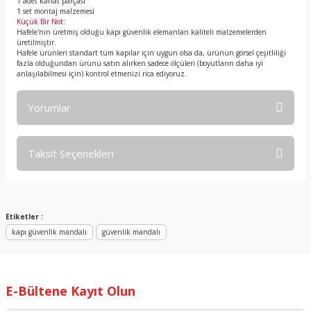
1 adet kanat parçası
1 set montaj malzemesi
Küçük Bir Not:
Hafele'nin üretmiş olduğu kapı güvenlik elemanları kaliteli malzemelerden
üretilmiştir.
Hafele ürünleri standart tüm kapılar için uygun olsa da, ürünün görsel çeşitliliği
fazla olduğundan ürünü satın alırken sadece ölçüleri (boyutların daha iyi
anlaşılabilmesi için) kontrol etmenizi rica ediyoruz.
Yorumlar
Taksit Seçenekleri
Bu ürüne ilk yorumu siz yapın!
Yorum Yaz
Etiketler :
kapı güvenlik mandalı
güvenlik mandalı
E-Bültene Kayıt Olun