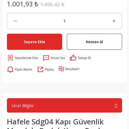
1.001,93 ₺
1.495,42 ₺
Sepete Ekle
Hemen Al
Yorum Yaz
Tavsiye Et
Karşılaştır
Fiyatı Alarmı
Paylaş
Ürün Bilgisi
Hafele Sdg04 Kapı Güvenlik