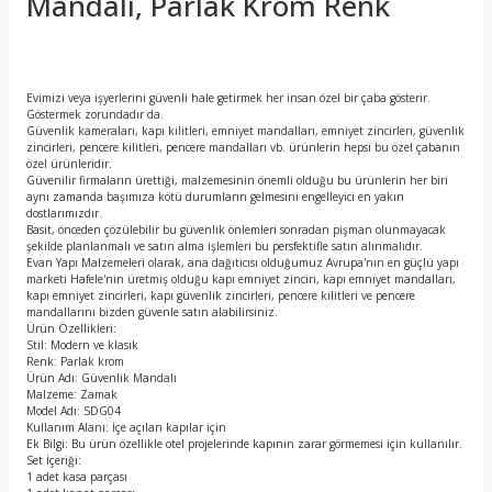
Mandalı, Parlak Krom Renk
Evimizi veya işyerlerini güvenli hale getirmek her insan özel bir çaba gösterir.
Göstermek zorundadır da.
Güvenlik kameraları, kapı kilitleri, emniyet mandalları, emniyet zincirleri, güvenlik
zincirleri, pencere kilitleri, pencere mandalları vb. ürünlerin hepsi bu özel çabanın
özel ürünleridir.
Güvenilir firmaların ürettiği, malzemesinin önemli olduğu bu ürünlerin her biri
aynı zamanda başımıza kötü durumların gelmesini engelleyici en yakın
dostlarımızdır.
Basit, önceden çözülebilir bu güvenlik önlemleri sonradan pişman olunmayacak
şekilde planlanmalı ve satın alma işlemleri bu persfektifle satın alınmalıdır.
Evan Yapı Malzemeleri olarak, ana dağıtıcısı olduğumuz Avrupa'nın en güçlü yapı
marketi Hafele'nin üretmiş olduğu kapı emniyet zinciri, kapı emniyet mandalları,
kapı emniyet zincirleri, kapı güvenlik zincirleri, pencere kilitleri ve pencere
mandallarını bizden güvenle satın alabilirsiniz.
Ürün Özellikleri:
Stil: Modern ve klasik
Renk: Parlak krom
Ürün Adı: Güvenlik Mandalı
Malzeme: Zamak
Model Adı: SDG04
Kullanım Alanı: İçe açılan kapılar için
Ek Bilgi: Bu ürün özellikle otel projelerinde kapının zarar görmemesi için kullanılır.
Set İçeriği:
1 adet kasa parçası