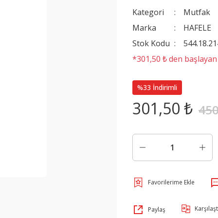
Kategori
Mutfak
Marka
HAFELE
Stok Kodu
544.18.21
*301,50 ₺ den başlayan t
%33 İndirimli
301,50 ₺
450
Karşılaşt
Paylaş