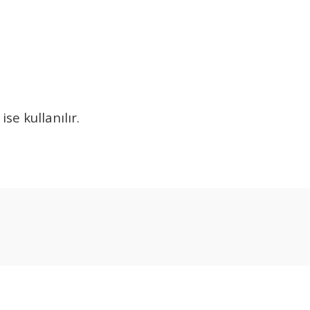
se kullanılır.
Bu ürüne ilk yorumu siz yapın!
Yorum Yaz