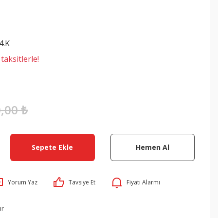
4.K
aksitlerle!
,00 ₺
Sepete Ekle
Hemen Al
Yorum Yaz
Tavsiye Et
Fiyatı Alarmı
ır