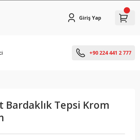
Giriş Yap
ci
+90 224 441 2 777
t Bardaklık Tepsi Krom
m